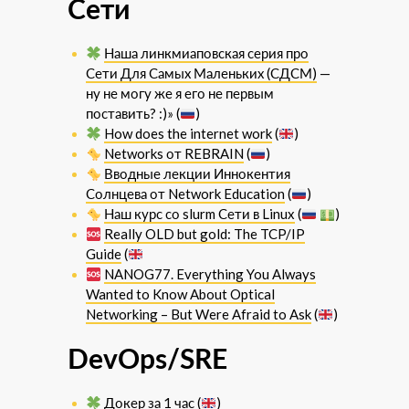
Сети
Наша линкмиаповская серия про
Сети Для Самых Маленьких (СДСМ)
—
ну не могу же я его не первым
поставить? :)» (
)
How does the internet work
(
)
Networks от REBRAIN
(
)
Вводные лекции Иннокентия
Солнцева от Network Education
(
)
Наш курс со slurm Сети в Linux
(
)
Really OLD but gold: The TCP/IP
Guide
(
NANOG77. Everything You Always
Wanted to Know About Optical
Networking – But Were Afraid to Ask
(
)
DevOps/SRE
Докер за 1 час
(
)