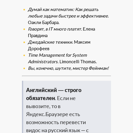
Думай как математик: Как решать
любые задачи быстрее и эффективнее
.
Оакли Барбара.
Говорят, в IT много платят
. Елена
Правдина
Джедайские техники
. Максим
Дорофеев
Time Management for System
Administrators
. Limoncelli Thomas.
Вы, конечно, шутите, мистер Фейнман!
Английский — строго
обязателен
. Если не
вывозите, то в
Яндекс.Браузере есть
возможность перевести
видос на русский язык — с