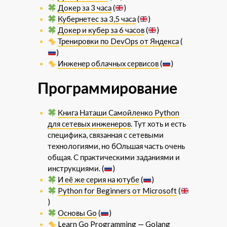
Докер за 3 часа
(
)
Кубернетес за 3,5 часа
(
)
Докер и кубер за 6 часов
(
)
Тренировки по DevOps от Яндекса
(
)
Инженер облачных сервисов
(
)
Программирование
Книга Наташи Самойленко Python
для сетевых инженеров
. Тут хоть и есть
специфика, связанная с сетевыми
технологиями, но бОльшая часть очень
общая. С практическими заданиями и
инструкциями. (
)
И её же серия на ютубе
(
)
Python for Beginners от Microsoft
(
)
Основы Go
(
)
Learn Go Programming — Golang