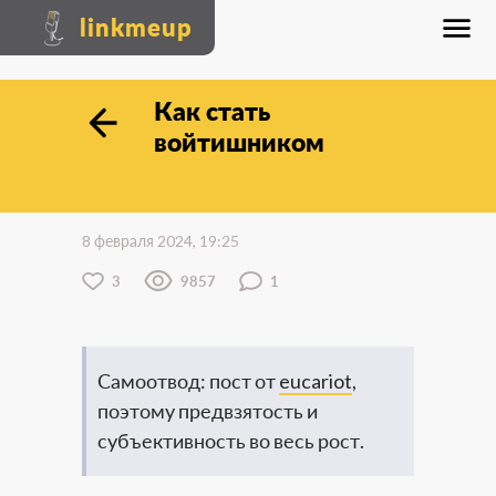
linkmeup
Как стать
войтишником
8 февраля 2024, 19:25
3
9857
1
Самоотвод: пост от
eucariot
,
поэтому предвзятость и
субъективность во весь рост.