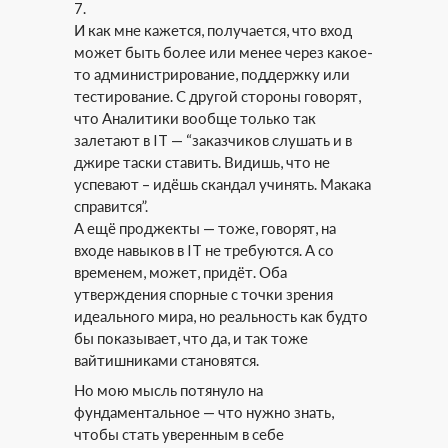
7.
И как мне кажется, получается, что вход
может быть более или менее через какое-
то администрирование, поддержку или
тестирование. С другой стороны говорят,
что Аналитики вообще только так
залетают в IT — “заказчиков слушать и в
джире таски ставить. Видишь, что не
успевают – идёшь скандал учинять. Макака
справится”.
А ещё проджекты — тоже, говорят, на
входе навыков в IT не требуются. А со
временем, может, придёт. Оба
утверждения спорные с точки зрения
идеального мира, но реальность как будто
бы показывает, что да, и так тоже
вайтишниками становятся.
Но мою мысль потянуло на
фундаментальное — что нужно знать,
чтобы стать уверенным в себе