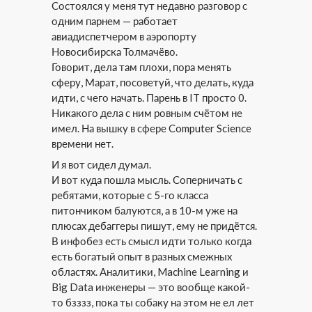
Состоялся у меня тут недавно разговор с
одним парнем — работает
авиадиспетчером в аэропорту
Новосибирска Толмачёво.
Говорит, дела там плохи, пора менять
сферу, Марат, посоветуй, что делать, куда
идти, с чего начать. Парень в IT просто 0.
Никакого дела с ним ровным счётом не
имел. На вышку в сфере Computer Science
времени нет.
И я вот сидел думал.
И вот куда пошла мысль. Соперничать с
ребятами, которые с 5-го класса
питончиком балуются, а в 10-м уже на
плюсах дебаггеры пишут, ему не придётся.
В инфобез есть смысл идти только когда
есть богатый опыт в разных смежных
областях. Аналитики, Machine Learning и
Big Data инженеры — это вообще какой-
то бзззз, пока ты собаку на этом не ел лет