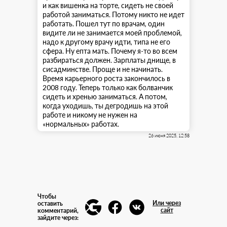
и как вишенка на торте, сидеть не своей
работой заниматься. Потому никто не идет
работать. Пошел тут по врачам, один
видите ли не занимается моей проблемой,
надо к другому врачу идти, типа не его
сфера. Ну епта мать. Почему я-то во всем
разбираться должен. Зарплаты днище, в
сисадминстве. Проще и не начинать.
Время карьерного роста закончилось в
2008 году. Теперь только как болванчик
сидеть и хренью заниматься. А потом,
когда уходишь, ты дегродишь на этой
работе и никому не нужен на
«нормальных» работах.
26 июня 2025, 12:58
Чтобы
Или через
оставить
сайт
комментарий,
зайдите через: