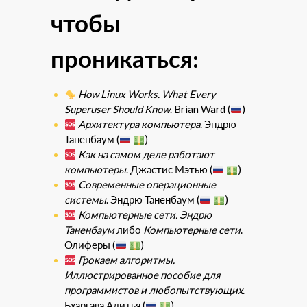
чтобы
проникаться:
How Linux Works. What Every
Superuser Should Know
. Brian Ward (
)
Архитектура компьютера
. Эндрю
Таненбаум (
)
Как на самом деле работают
компьютеры
. Джастис Мэтью (
)
Современные операционные
системы
. Эндрю Таненбаум (
)
Компьютерные сети. Эндрю
Таненбаум
либо
Компьютерные сети
.
Олиферы (
)
Грокаем алгоритмы.
Иллюстрированное пособие для
программистов и любопытствующих
.
Бхаргава Адитья (
)