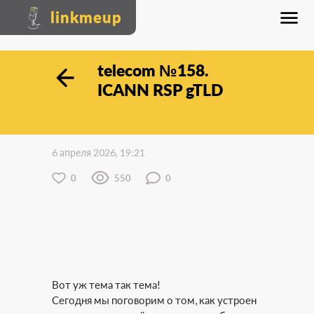
linkmeup
telecom №158.
ICANN RSP gTLD
6 апреля 2026, 19:21
0
550
0
Вот уж тема так тема!
Сегодня мы поговорим о том, как устроен