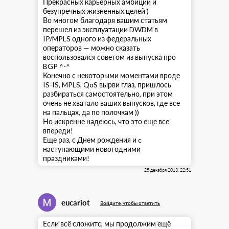
Прекрасных карьерных амбиций и
безупречных жизненных целей )
Во многом благодаря вашим статьям
перешел из эксплуатации DWDM в
IP/MPLS одного из федеральных
операторов — можно сказать
воспользовался советом из выпуска про
BGP ^-^
Конечно с некоторыми моментами вроде
IS-IS, MPLS, QoS вырви глаз, пришлось
разбираться самостоятельно, при этом
очень не хватало ваших выпусков, где все
на пальцах, да по полочкам ))
Но искренне надеюсь, что это еще все
впереди!
Еще раз, с Днем рождения и c
наступающими новогодними
праздниками!
25 декабря 2013, 22:51
eucariot
Войдите, чтобы ответить
Если всё сложитс, мы продолжим ещё