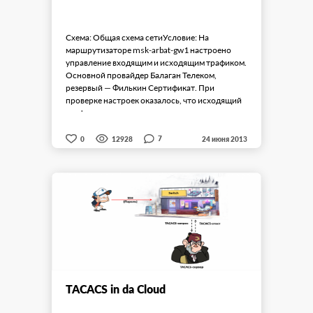
Схема: Общая схема сетиУсловие: На
маршрутизаторе msk-arbat-gw1 настроено
управление входящим и исходящим трафиком.
Основной провайдер Балаган Телеком,
резервый — Филькин Сертификат. При
проверке настроек оказалось, что исходящий
трафик передается правильно. ...
7
0
12928
24 июня 2013
TACACS in da Сloud