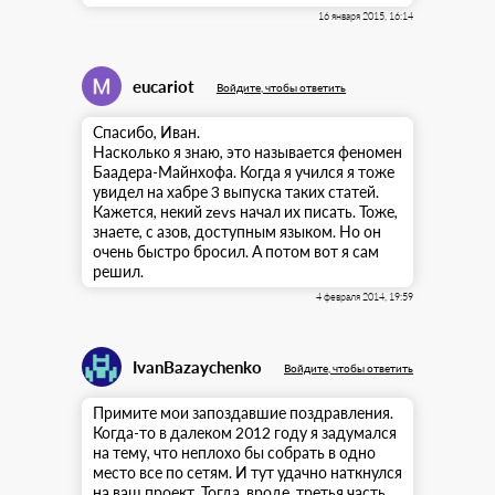
16 января 2015, 16:14
eucariot
Войдите, чтобы ответить
Спасибо, Иван.
Насколько я знаю, это называется феномен
Баадера-Майнхофа. Когда я учился я тоже
увидел на хабре 3 выпуска таких статей.
Кажется, некий zevs начал их писать. Тоже,
знаете, с азов, доступным языком. Но он
очень быстро бросил. А потом вот я сам
решил.
4 февраля 2014, 19:59
IvanBazaychenko
Войдите, чтобы ответить
Примите мои запоздавшие поздравления.
Когда-то в далеком 2012 году я задумался
на тему, что неплохо бы собрать в одно
место все по сетям. И тут удачно наткнулся
на ваш проект. Тогда, вроде, третья часть