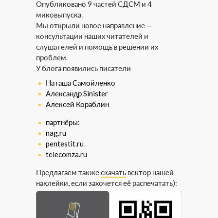
Опубликовано 9 частей СДСМ и 4
миковыпуска.
Мы открыли новое направление —
консультации наших читателей и
слушателей и помощь в решении их
проблем.
У блога появились писатели
Наташа Самойленко
Александр Sinister
Алексей Кораблин
партнёры:
nag.ru
pentestit.ru
telecomza.ru
Предлагаем также
скачать
вектор нашей
наклейки, если захочется её распечатать):