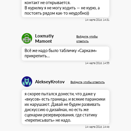
контакт не открывается.
В курилку я не могу ходить — не курю, а
постоять рядом как-то неудобно))
14 марта 2016, 14:31
Loxmatiy
Войдите, чтобы
Mamont
ответить
Всё же надо было табличку «Сарказм»
прикрепить…
14 марта 2016, 14:55
AlekseyKrotov
Войдите, чтобы ответить
я скорее пытался донести, что даже у
«вкусов» есть границы, и всякие параноики
их нарушают. Давай не будем развивать
дискуссию о дизайнах, но есть же
сценарии резервирования, где статику
«переписывать» не надо.
14 марта 2016, 14:46