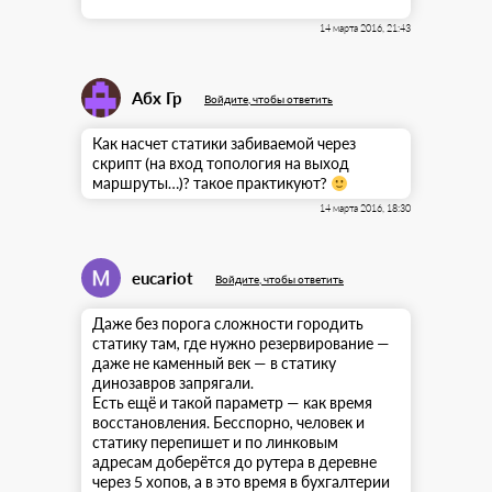
14 марта 2016, 21:43
Абх Гр
Войдите, чтобы ответить
Как насчет статики забиваемой через
скрипт (на вход топология на выход
маршруты…)? такое практикуют?
14 марта 2016, 18:30
eucariot
Войдите, чтобы ответить
Даже без порога сложности городить
статику там, где нужно резервирование —
даже не каменный век — в статику
динозавров запрягали.
Есть ещё и такой параметр — как время
восстановления. Бесспорно, человек и
статику перепишет и по линковым
адресам доберётся до рутера в деревне
через 5 хопов, а в это время в бухгалтерии