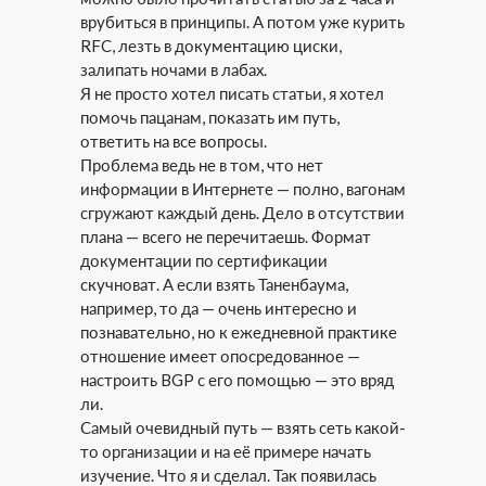
врубиться в принципы. А потом уже курить
RFC, лезть в документацию циски,
залипать ночами в лабах.
Я не просто хотел писать статьи, я хотел
помочь пацанам, показать им путь,
ответить на все вопросы.
Проблема ведь не в том, что нет
информации в Интернете — полно, вагонам
сгружают каждый день. Дело в отсутствии
плана — всего не перечитаешь. Формат
документации по сертификации
скучноват. А если взять Таненбаума,
например, то да — очень интересно и
познавательно, но к ежедневной практике
отношение имеет опосредованное —
настроить BGP с его помощью — это вряд
ли.
Самый очевидный путь — взять сеть какой-
то организации и на её примере начать
изучение. Что я и сделал. Так появилась