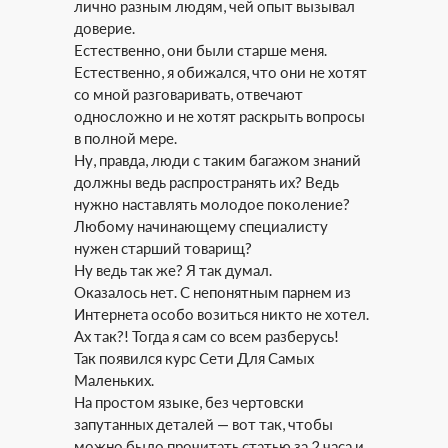
лично разным людям, чей опыт вызывал
доверие.
Естественно, они были старше меня.
Естественно, я обижался, что они не хотят
со мной разговаривать, отвечают
односложно и не хотят раскрыть вопросы
в полной мере.
Ну, правда, люди с таким багажом знаний
должны ведь распространять их? Ведь
нужно наставлять молодое поколение?
Любому начинающему специалисту
нужен старший товарищ?
Ну ведь так же? Я так думал.
Оказалось нет. С непонятным парнем из
Интернета особо возиться никто не хотел.
Ах так?! Тогда я сам со всем разберусь!
Так появился курс Сети Для Самых
Маленьких.
На простом языке, без чертовски
запутанных деталей — вот так, чтобы
можно было прочитать статью за 2 часа и