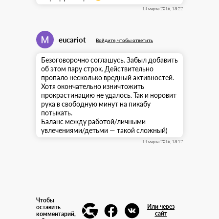
14 марта 2016, 13:22
eucariot
Войдите, чтобы ответить
Безоговорочно соглашусь. Забыл добавить
об этом пару строк. Действительно
пропало несколько вредный активностей.
Хотя окончательно изничтожить
прокрастинацию не удалось. Так и норовит
рука в свободную минут на пикабу
потыкать.
Баланс между работой/личными
увлечениями/детьми — такой сложный)
14 марта 2016, 13:12
Чтобы
Или через
оставить
сайт
комментарий,