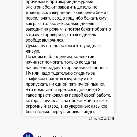
причинам и при аварии дежурный
электрик бежит заводить дизель, не
дожидаясь завершения включения бежит
переключать ввод в грщ, ибо бежать ему
как раз столько же сколько дизель
выходит на режим, а потом бежит обратно
к дизелю проверить, что всё дизель
вообще включился.
Думал шутят, но потом я это увидел в
живую.
По моим наблюдениям, коллектив
начинает помогать только когда ты
начинаешь задавать правильные вопросы.
Ну или надо тщательно следить за
графиком походов в курилку и не
пропускать ни одной пятничной пьянки.
Это помогает втереться в доверие )) Я
такое практиковал на первой своей работе,
которая случилась на обоже-мой-это-же-
огромный-завод, а из уверенных навыков
была только переустановка винды.
14 марта 2016, 13:38