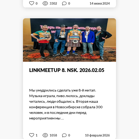
0
0
3302
14 июня 2024
LINKMEETUP 8. NSK. 2026.02.05
Мы умудрились сделать уже 8-й митап.
Музыка играла, пиво лилось, доклады
читались, люди общалис ь. Вторая наша
конференция в Новосибирске собрала 300
человек, и в последние дни перед
мероприятием мы ...
0
1
1058
10 февраля 2026