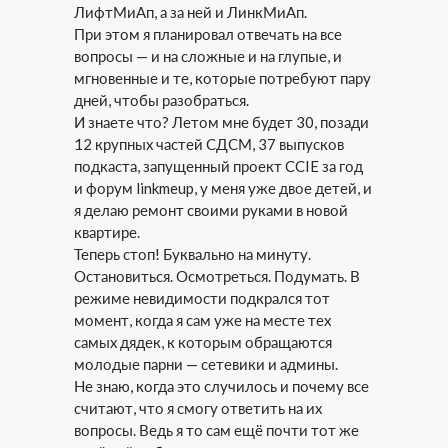
ЛифтМиАп, а за ней и ЛинкМиАп.
При этом я планировал отвечать на все
вопросы — и на сложные и на глупые, и
мгновенные и те, которые потребуют пару
дней, чтобы разобраться.
И знаете что? Летом мне будет 30, позади
12 крупных частей СДСМ, 37 выпусков
подкаста, запущенный проект CCIE за год
и форум linkmeup, у меня уже двое детей, и
я делаю ремонт своими руками в новой
квартире.
Теперь стоп! Буквально на минуту.
Остановиться. Осмотреться. Подумать. В
режиме невидимости подкрался тот
момент, когда я сам уже на месте тех
самых дядек, к которым обращаются
молодые парни — сетевики и админы.
Не знаю, когда это случилось и почему все
считают, что я смогу ответить на их
вопросы. Ведь я то сам ещё почти тот же