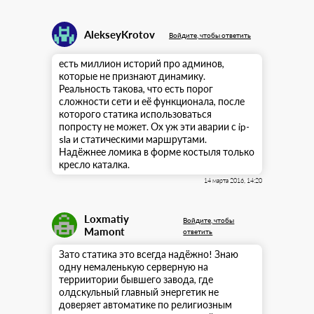
AlekseyKrotov
Войдите, чтобы ответить
есть миллион историй про админов,
которые не признают динамику.
Реальность такова, что есть порог
сложности сети и её функционала, после
которого статика использоваться
попросту не может. Ох уж эти аварии с ip-
sla и статическими маршрутами.
Надёжнее ломика в форме костыля только
кресло каталка.
14 марта 2016, 14:20
Loxmatiy
Войдите, чтобы
Mamont
ответить
Зато статика это всегда надёжно! Знаю
одну немаленькую серверную на
терриитории бывшего завода, где
олдскульный главный энергетик не
доверяет автоматике по религиозным