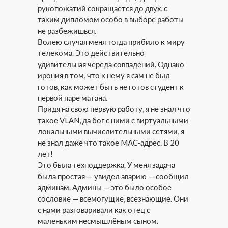
рукопожатий сокращается до двух, с
таким дипломом особо в выборе работы
не разбежишься.
Волею случая меня тогда прибило к миру
телекома. Это действительно
удивительная череда совпадений. Однако
ирония в том, что к нему я сам не был
готов, как может быть не готов студент к
первой паре матана.
Придя на свою первую работу, я не знал что
такое VLAN, да бог с ними с виртуальными
локальными вычислительными сетями, я
не знал даже что такое MAC-адрес. В 20
лет!
Это была техподдержка. У меня задача
была простая — увидел аварию — сообщил
админам. Админы — это было особое
сословие — всемогущие, всезнающие. Они
с нами разговаривали как отец с
маленьким несмышлёным сыном.