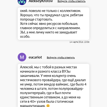
AlekseyKrotov
Войдите, чтобы ответить
окей. повезло не только с коллективом.
Хорошо, что ты придумал сдсм, ребятам
попроще стартовать.
Хотя сейчас явно ресурсов побольше,
главное определиться с направлением.
ЗЫ, а мне личку никто не закидывает
особо.
14 марта 2016, 13:36
eucariot
Войдите, чтобы ответить
Алексей, мы с тобой в разных местах
начинали и разного класса ВУЗы
заканчивали. У меня колцентр очень
местячкового провайдера, где ещё диалап
не умер, потом вендор ваймакс, где было 4
человека в штате, потом полупровайдер-
полуэнтерпрайз, где я был почти
единственным сетевиком, а до меня на
сети в 40+ узлов была статическая
маршрутизация.