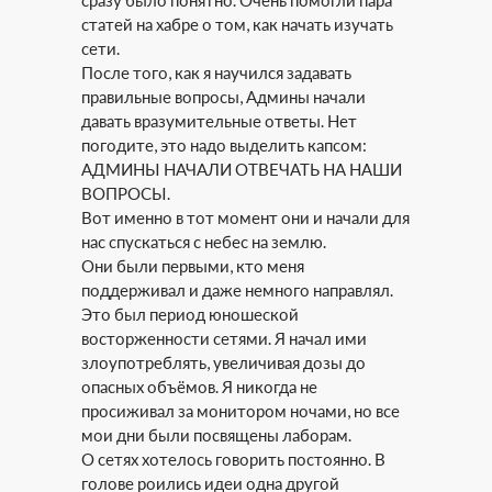
сразу было понятно. Очень помогли пара
статей на хабре о том, как начать изучать
сети.
После того, как я научился задавать
правильные вопросы, Админы начали
давать вразумительные ответы. Нет
погодите, это надо выделить капсом:
АДМИНЫ НАЧАЛИ ОТВЕЧАТЬ НА НАШИ
ВОПРОСЫ.
Вот именно в тот момент они и начали для
нас спускаться с небес на землю.
Они были первыми, кто меня
поддерживал и даже немного направлял.
Это был период юношеской
восторженности сетями. Я начал ими
злоупотреблять, увеличивая дозы до
опасных объёмов. Я никогда не
просиживал за монитором ночами, но все
мои дни были посвящены лаборам.
О сетях хотелось говорить постоянно. В
голове роились идеи одна другой