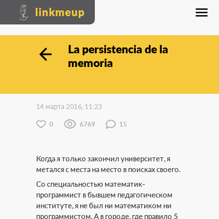
linkmeup
La persistencia de la
memoria
14 марта 2016, 11:23
0
6769
15
Когда я только закончил университет, я
метался с места на место в поисках своего.
Со специальностью математик-
программист в бывшем педагогическом
институте, я не был ни математиком ни
программистом. А в городе, где правило 5