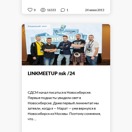
1
0
16333
24 июня 2013
LINKMEETUP nsk /24
СДСМ начал писаться в Новосибирске.
Первые подкасты увидели свет в
Новосибирске. Даже первый линкмитап мы
затеяли, когда я — Марат — уже вернулся в
Новосибирск из Москвы. Поэтому сомнения,
что ...