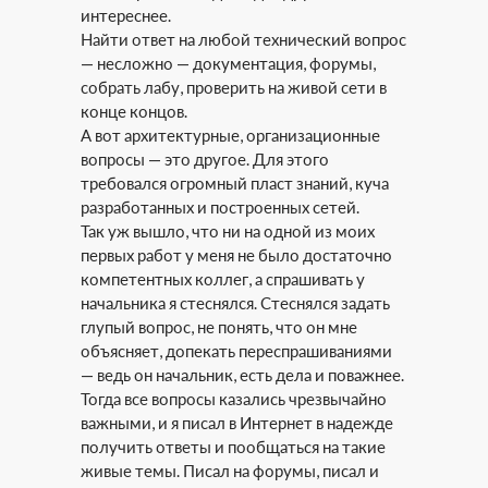
интереснее.
Найти ответ на любой технический вопрос
— несложно — документация, форумы,
собрать лабу, проверить на живой сети в
конце концов.
А вот архитектурные, организационные
вопросы — это другое. Для этого
требовался огромный пласт знаний, куча
разработанных и построенных сетей.
Так уж вышло, что ни на одной из моих
первых работ у меня не было достаточно
компетентных коллег, а спрашивать у
начальника я стеснялся. Стеснялся задать
глупый вопрос, не понять, что он мне
объясняет, допекать переспрашиваниями
— ведь он начальник, есть дела и поважнее.
Тогда все вопросы казались чрезвычайно
важными, и я писал в Интернет в надежде
получить ответы и пообщаться на такие
живые темы. Писал на форумы, писал и