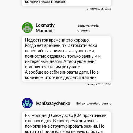
коллективом повезло.
14 марта 2016, 13:18
Loxmatiy
Войдите, чтобы
Mamont
ответить
Недостаток времени это хорошо.
Когда нет времени, ты автоматически
перестаёшь заниматься глупостями,
полностью отдаваясь только важным и
интересным делам. А твои увлечения
становятся этаким ритуалом.
А вообще во всём виноваты дети. Но в
конечном итоге всё делается для них.
14 марта 2016, 12:53
IvanBazaychenko
Войдите, чтобы ответить
Вы молодец! Слежу за СДСМ практически
с первого дня. В свое время они очень
помогли мне структурировать знания. Но
вот это «Придя на свою первую работу, я