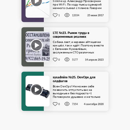
linkmeup. Александр Просвирнин
про WiFi. По ходу пьесы сценарий
немного съехал с планов. Говорим
о модуляциях, каналах и ...
1
12034
25 июня 2017
LTE №23. Рынок труда в
современных реалиях
Собака лает, а караван айтишечки
как шёл, так и идёт. Поэтому вместе
с Евгением Кузовлёвым,
заслуженным CTO различных
финтехов, уже в третий раз ...
0
5177
14 апреля 2023
sysadmins №25. DevOps для
олдфагов
Всем DevOps! Не можем себе
позволить отпустить вас на
выходные и без подкаста =)
Поговорили душевно и не только
лишь за DevOps, слушать ...
0
7354
4 сентября 2020