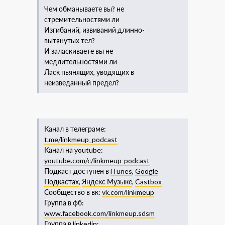
Чем обманываете вы? не
стремительностями ли
Изгибаний, извиваний длинно-
вытянутых тел?
И заласкиваете вы не
медлительностями ли
Ласк пьянящих, уводящих в
неизведанный предел?
Канал в телеграме:
t.me/linkmeup_podcast
Канал на youtube:
youtube.com/c/linkmeup-podcast
Подкаст доступен в
iTunes
,
Google
Подкастах
,
Яндекс Музыке
,
Castbox
Сообщество в вк:
vk.com/linkmeup
Группа в фб:
www.facebook.com/linkmeup.sdsm
Группа в linkedin: