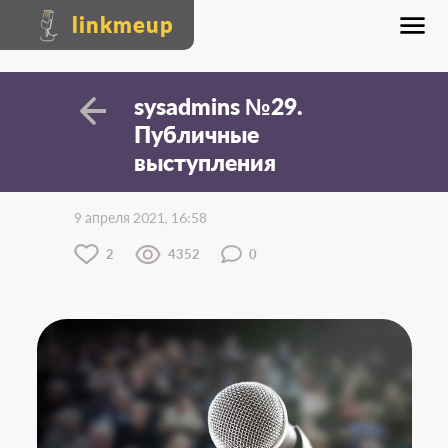
linkmeup
sysadmins №29.
Публичные
выступления
9 апреля 2021, 16:58
2
4352
0