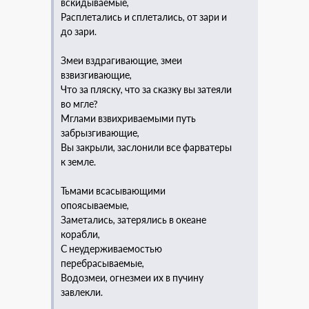
вскидываемые,
Расплетались и сплетались, от зари и
до зари.
Змеи вздрагивающие, змеи
взвизгивающие,
Что за пляску, что за сказку вы затеяли
во мгле?
Мглами взвихриваемыми путь
забрызгивающие,
Вы закрыли, заслонили все фарватеры
к земле.
Тьмами всасывающими
опоясываемые,
Заметались, затерялись в океане
корабли,
С неудерживаемостью
перебрасываемые,
Водозмеи, огнезмеи их в пучину
завлекли.