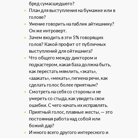
бред сумасшедшего?
План для выступления на бумажке или в
голове?
Умение говорить на паблик айтишнику?
Он же интроверт.
Зачем входить в эти 5% говорящих
голов? Какой профит от публичных
выступлений для ойтишнига?
Что общего между диктором и
подкастером, какая база должна быть,
как перестать мямлить, «экать»,
«ааакать», «мекать», гигиена речи, как
сделать голос более приятным?
Смотреть на себя со стороны и не
умереть со стыда, как увидеть свои
ошибки. С чего начать их исправлять.
Приятный голос, плавные жесты, — это
постоянная работа над собой или
божий дар?
И много всего другого интересного и