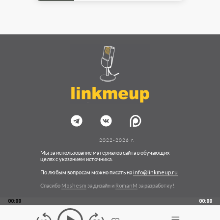
2022-2026 г.
Мы за использование материалов сайта в обучающих
целях с указанием источника.
По любым вопросам можно писать на
info@linkmeup.ru
Спасибо
Moshesm
за дизайн и
RomanM
за разработку!
00:00
00:00