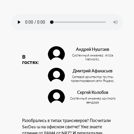
Андрей Нуштаев
Системный инженер. Arista
В
Networks.
гостях:
Дмитрий Афанасьев
Сетевой архитектор группы
проектирования сети Яндекс.
Сергей Колобов
Системный инженер крупного
вендора
Разобрались в типах трансиверов? Посчитали
SerDes-ы на офисном свитче? Уже знаете
отличие от PAM4 от NRZ? И переделалии