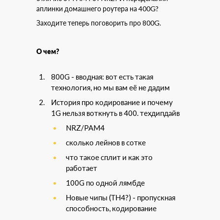
аплинки домашнего роутера на 400G?
Заходите теперь поговорить про 800G.
О чем?
800G - вводная: вот есть такая
технология, но мы вам её не дадим
История про кодирование и почему
1G нельзя воткнуть в 400. техдипдайв
NRZ/PAM4
сколько лейнов в сотке
что такое сплит и как это
работает
100G по одной лямбде
Новые чипы (ТН4?) - пропускная
способность, кодирование