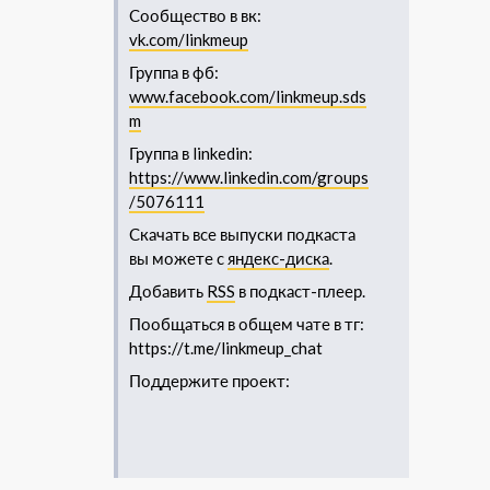
Сообщество в вк:
vk.com/linkmeup
Группа в фб:
www.facebook.com/linkmeup.sds
m
Группа в linkedin:
https://www.linkedin.com/groups
/5076111​
Скачать все выпуски подкаста
вы можете с
яндекс-диска
.
Добавить
RSS
в подкаст-плеер.
Пообщаться в общем чате в тг:
https://t.me/linkmeup_chat
Поддержите проект: