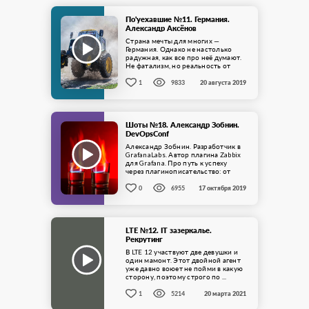
По'уехавшие №11. Германия.
Александр Аксёнов
Страна мечты для многих —
Германия. Однако не настолько
радужная, как все про неё думают.
Не фатализм, но реальность от
Александра Аксёнова в ...
1
9833
20 августа 2019
Шоты №18. Александр Зобнин.
DevOpsConf
Александр Зобнин. Разработчик в
GrafanaLabs. Автор плагина Zabbix
для Grafana. Про путь к успеху
через плагинописательство: от
фанового проекта, до работы на
фултайм. ...
0
6955
17 октября 2019
LTE №12. IT зазеркалье.
Рекрутинг
​В LTE 12 участвуют две девушки и
один мамонт. Этот двойной агент
уже давно воюет не пойми в какую
сторону, поэтому строго по ...
1
5214
20 марта 2021