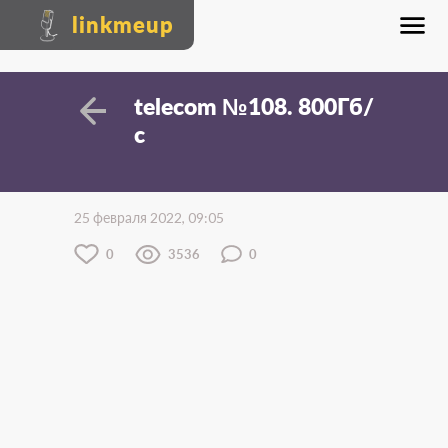
linkmeup
telecom №108. 800Гб/
с
25 февраля 2022, 09:05
0
3536
0