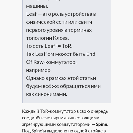
машины.
Leaf — это роль устройства в
физической сети или свитч
первого уровня в терминах
топологии Клоза.
То есть Leaf != ToR.
Так Leaf’ом может быть End
Of Raw-коммутатор,
например.
Однако в рамках этой статьи
будем всё же обращаться ими
как синонимами.
Каждый ToR-коммутатор в свою очередь
соединён с четырьмя вышестоящими
агрегирующими коммутаторами —
Spine
.
Под Spine’ы выделено по одной стойке в