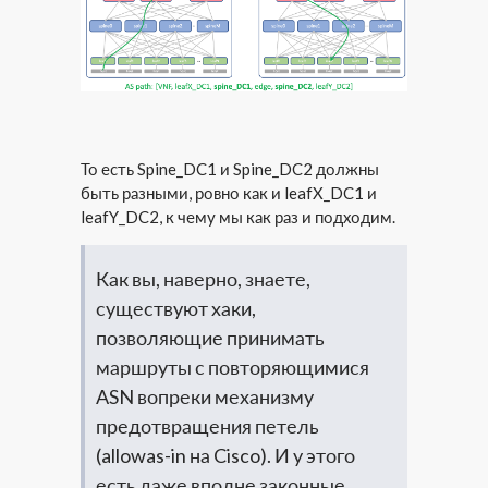
То есть Spine_DC1 и Spine_DC2 должны
быть разными, ровно как и leafX_DC1 и
leafY_DC2, к чему мы как раз и подходим.
Как вы, наверно, знаете,
существуют хаки,
позволяющие принимать
маршруты с повторяющимися
ASN вопреки механизму
предотвращения петель
(allowas-in на Cisco). И у этого
есть даже вполне законные