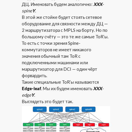
ДЦ. Именовать будем аналогично:
XXX
-
spine
Y
.
В этой же стойке будет стоять сетевое
оборудование для связности между ДЦ —
2 маршрутизатора с MPLS на борту. Но по
большому счёту — это те же самые ToR’ы.
То есть с точки зрения Spine-
коммутаторов не имеет никакого
значения обычный там ToR с
подключенными машинами или
маршрутизатор для DCI — один чёрт
форвардить.
Такие специальные ToR’ы называются
Edge-leaf
. Мы их будем именовать
XXX
-
edge
Y
.
Выглядеть это будет так.