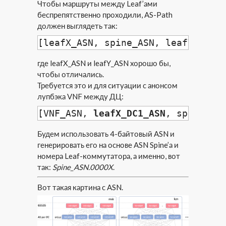
Чтобы маршруты между Leaf’ами
беспрепятственно проходили, AS-Path
должен выглядеть так:
[leafX_ASN, spine_ASN, leafY_ASN]
где leafX_ASN и leafY_ASN хорошо бы,
чтобы отличались.
Требуется это и для ситуации с анонсом
лупбэка VNF между ДЦ:
[VNF_ASN, 
leafX_DC1_ASN
, spine_DC
Будем использовать 4-байтовый ASN и
генерировать его на основе ASN Spine’а и
номера Leaf-коммутатора, а именно, вот
так:
Spine_ASN.0000X
.
Вот такая картина с ASN.