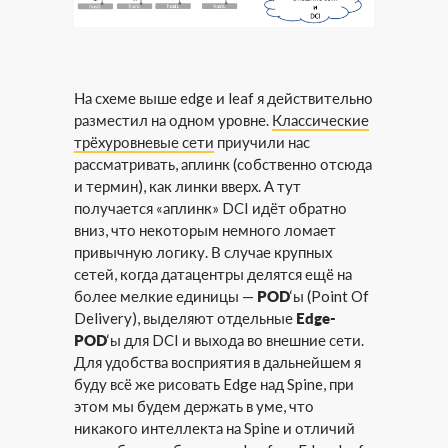
На схеме выше edge и leaf я действительно
разместил на одном уровне.
Классические
трёхуровневые сети
приучили нас
рассматривать, аплинк (собственно отсюда
и термин), как линки вверх. А тут
получается «аплинк» DCI идёт обратно
вниз, что некоторым немного ломает
привычную логику. В случае крупных
сетей, когда датацентры делятся ещё на
более мелкие единицы —
POD
‘ы (Point Of
Delivery), выделяют отдельные
Edge-
POD
‘ы для DCI и выхода во внешние сети.
Для удобства восприятия в дальнейшем я
буду всё же рисовать Edge над Spine, при
этом мы будем держать в уме, что
никакого интеллекта на Spine и отличий