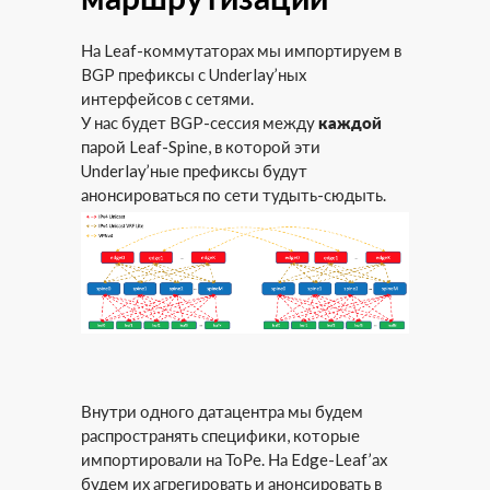
На Leaf-коммутаторах мы импортируем в
BGP префиксы с Underlay’ных
интерфейсов с сетями.
У нас будет BGP-сессия между
каждой
парой Leaf-Spine, в которой эти
Underlay’ные префиксы будут
анонсироваться по сети тудыть-сюдыть.
Внутри одного датацентра мы будем
распространять специфики, которые
импортировали на ТоРе. На Edge-Leaf’ах
будем их агрегировать и анонсировать в