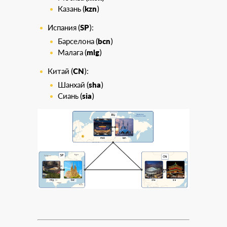
Казань (
kzn
)
Испания (
SP
):
Барселона (
bcn
)
Малага (
mlg
)
Китай (
CN
):
Шанхай (
sha
)
Сиань (
sia
)