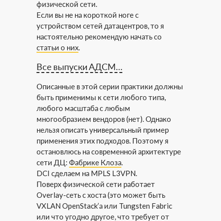
физической сети.
Если вы не на короткой ноге с
устройством сетей датацентров, то я
настоятельно рекомендую начать со
статьи о них
.
Все выпуски АДСМ…
Описанные в этой серии практики должны
быть применимы к сети любого типа,
любого масштаба с любым
многообразием вендоров (нет). Однако
нельзя описать универсальный пример
применения этих подходов. Поэтому я
остановлюсь на современной архитектуре
сети ДЦ:
Фабрике Клоза
.
DCI сделаем на MPLS L3VPN.
Поверх физической сети работает
Overlay-сеть с хоста (это может быть
VXLAN OpenStack’а или Tungsten Fabric
или что угодно другое, что требует от