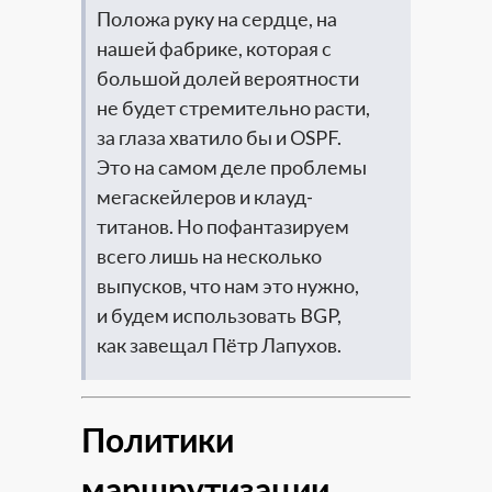
Положа руку на сердце, на
нашей фабрике, которая с
большой долей вероятности
не будет стремительно расти,
за глаза хватило бы и OSPF.
Это на самом деле проблемы
мегаскейлеров и клауд-
титанов. Но пофантазируем
всего лишь на несколько
выпусков, что нам это нужно,
и будем использовать BGP,
как завещал Пётр Лапухов.
Политики
маршрутизации