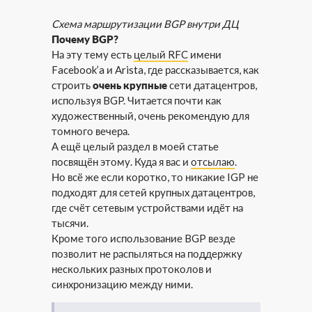
Схема маршрутизации BGP внутри ДЦ
Почему BGP?
На эту тему есть
целый RFC
имени
Facebook’a и Arista, где рассказывается, как
строить
очень крупные
сети датацентров,
используя BGP. Читается почти как
художественный, очень рекомендую для
томного вечера.
А ещё целый раздел в моей статье
посвящён этому. Куда я вас и
отсылаю
.
Но всё же если коротко, то никакие IGP не
подходят для сетей крупных датацентров,
где счёт сетевым устройствами идёт на
тысячи.
Кроме того использование BGP везде
позволит не распыляться на поддержку
нескольких разных протоколов и
синхронизацию между ними.