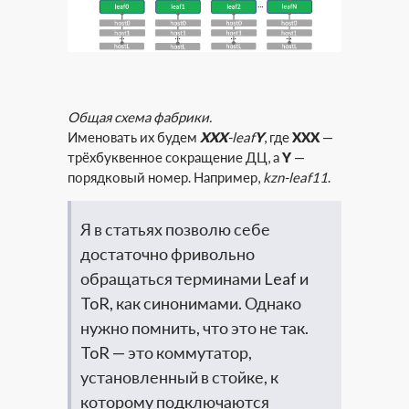
Общая схема фабрики.
Именовать их будем
XXX
-leaf
Y
, где
XXX
—
трёхбуквенное сокращение ДЦ, а
Y
—
порядковый номер. Например,
kzn-leaf11
.
Я в статьях позволю себе
достаточно фривольно
обращаться терминами Leaf и
ToR, как синонимами. Однако
нужно помнить, что это не так.
ToR — это коммутатор,
установленный в стойке, к
которому подключаются