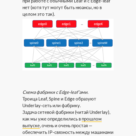
при работе с обычными Leaf и с Edge-leaf
нет (хотя тут могут быть нюансы, но в
целом это так).
Схема фабрики с Edge-leaf’ами.
Троица Leaf, Spine и Edge образуют
Underlay-сеть или фабрику.
Задача сетевой фабрики (читай Underlay),
как мы уже определились в
прошлом
выпуске
, очень и очень простая —
обеспечить IP-связность между машинами