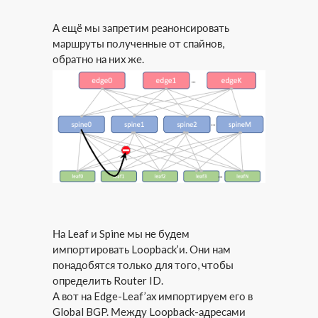
А ещё мы запретим реанонсировать
маршруты полученные от спайнов,
обратно на них же.
На Leaf и Spine мы не будем
импортировать Loopback’и. Они нам
понадобятся только для того, чтобы
определить Router ID.
А вот на Edge-Leaf’ах импортируем его в
Global BGP. Между Loopback-адресами