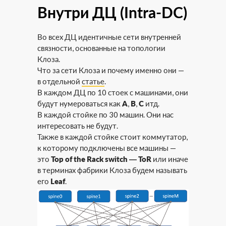
Внутри ДЦ (Intra-DC)
Во всех ДЦ идентичные сети внутренней
связности, основанные на топологии
Клоза.
Что за сети Клоза и почему именно они —
в отдельной
статье
.
В каждом ДЦ по 10 стоек с машинами, они
будут нумероваться как
A
,
B
,
C
итд.
В каждой стойке по 30 машин. Они нас
интересовать не будут.
Также в каждой стойке стоит коммутатор,
к которому подключены все машины —
это
Top of the Rack switch — ToR
или иначе
в терминах фабрики Клоза будем называть
его
Leaf
.