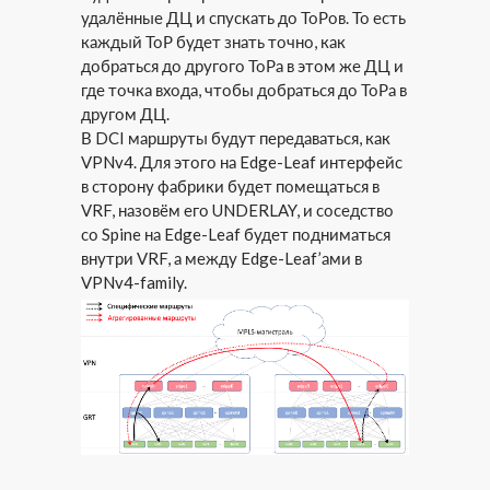
удалённые ДЦ и спускать до ТоРов. То есть
каждый ТоР будет знать точно, как
добраться до другого ТоРа в этом же ДЦ и
где точка входа, чтобы добраться до ТоРа в
другом ДЦ.
В DCI маршруты будут передаваться, как
VPNv4. Для этого на Edge-Leaf интерфейс
в сторону фабрики будет помещаться в
VRF, назовём его UNDERLAY, и соседство
со Spine на Edge-Leaf будет подниматься
внутри VRF, а между Edge-Leaf’ами в
VPNv4-family.