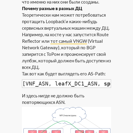
что именно на них они были созданы.
Почему разные в разных ДЦ
Теоретически нам может потребоваться
протащить Loopback’и каких-нибудь
сервисных виртуальных машин между ДЦ.
Например, на хосте у нас запустится Route
Reflector или
тот самый VNGW
(Virtual
Network Gateway), который по BGP
запирится с ТоРом и проанонсирует свой
лупбэк, который должен быть доступен из
всех ДЦ.
Так вот как будет выглядеть его AS-Path:
[VNF_ASN, leafX_DC1_ASN, 
spine_DC
И здесь нигде не должно быть
повторяющихся ASN.