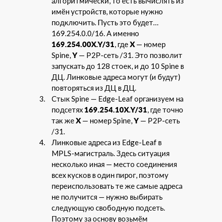
алгоритмически, то есть вычислять из
имён устройств, которые нужно
подключить. Пусть это будет…
169.254.0.0/16. А именно
169.254.00X.Y/31
, где
X
— номер
Spine,
Y
— P2P-сеть /31. Это позволит
запускать до 128 стоек, и до 10 Spine в
ДЦ. Линковые адреса могут (и будут)
повторяться из ДЦ в ДЦ.
Cтык Spine — Edge-Leaf организуем на
подсетях
169.254.10X.Y/31
, где точно
так же
X
— номер Spine,
Y
— P2P-сеть
/31.
Линковые адреса из Edge-Leaf в
MPLS-магистраль. Здесь ситуация
несколько иная — место соединения
всех кусков в один пирог, поэтому
переиспользовать те же самые адреса
не получится — нужно выбирать
следующую свободную подсеть.
Поэтому за основу возьмём