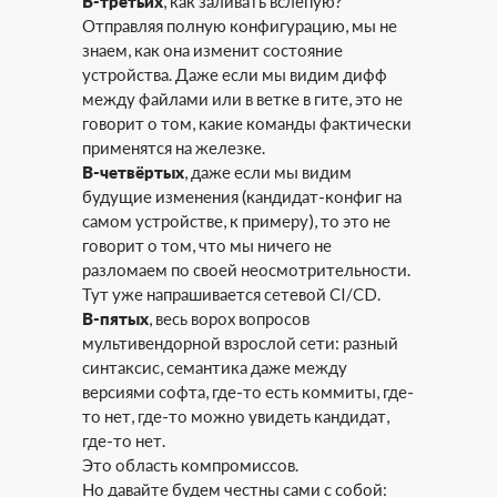
В-третьих
, как заливать вслепую?
Отправляя полную конфигурацию, мы не
знаем, как она изменит состояние
устройства. Даже если мы видим дифф
между файлами или в ветке в гите, это не
говорит о том, какие команды фактически
применятся на железке.
В-четвёртых
, даже если мы видим
будущие изменения (кандидат-конфиг на
самом устройстве, к примеру), то это не
говорит о том, что мы ничего не
разломаем по своей неосмотрительности.
Тут уже напрашивается сетевой CI/CD.
В-пятых
, весь ворох вопросов
мультивендорной взрослой сети: разный
синтаксис, семантика даже между
версиями софта, где-то есть коммиты, где-
то нет, где-то можно увидеть кандидат,
где-то нет.
Это область компромиссов.
Но давайте будем честны сами с собой: