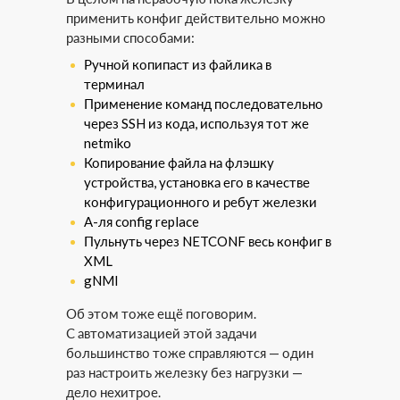
применить конфиг действительно можно
разными способами:
Ручной копипаст из файлика в
терминал
Применение команд последовательно
через SSH из кода, используя тот же
netmiko
Копирование файла на флэшку
устройства, установка его в качестве
конфигурационного и ребут железки
А-ля config replace
Пульнуть через NETCONF весь конфиг в
XML
gNMI
Об этом тоже ещё поговорим.
С автоматизацией этой задачи
большинство тоже справляются — один
раз настроить железку без нагрузки —
дело нехитрое.