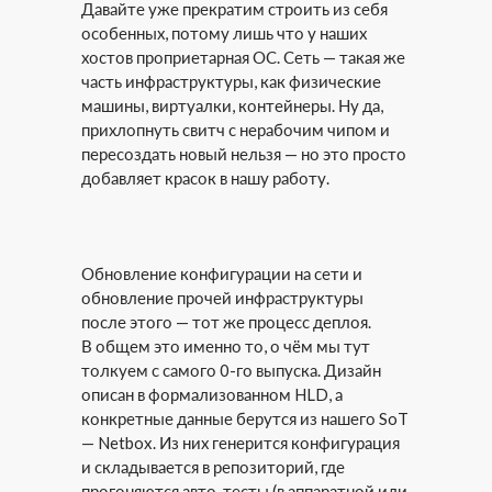
Давайте уже прекратим строить из себя
особенных, потому лишь что у наших
хостов проприетарная ОС. Сеть — такая же
часть инфраструктуры, как физические
машины, виртуалки, контейнеры. Ну да,
прихлопнуть свитч с нерабочим чипом и
пересоздать новый нельзя — но это просто
добавляет красок в нашу работу.
Обновление конфигурации на сети и
обновление прочей инфраструктуры
после этого — тот же процесс деплоя.
В общем это именно то, о чём мы тут
толкуем с самого 0-го выпуска. Дизайн
описан в формализованном HLD, а
конкретные данные берутся из нашего SoT
— Netbox. Из них генерится конфигурация
и складывается в репозиторий, где
прогоняются авто-тесты (в аппаратной или