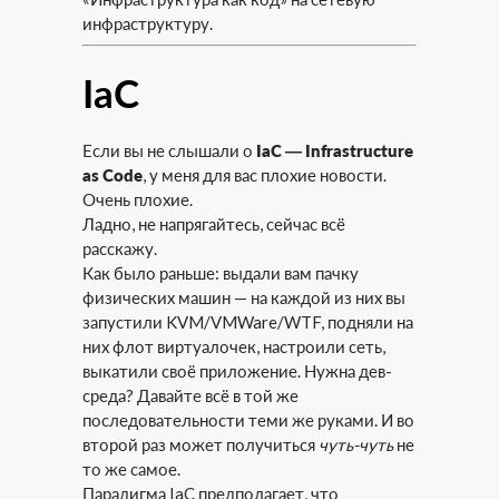
инфраструктуру.
IaC
Если вы не слышали о
IaC — Infrastructure
as Code
, у меня для вас плохие новости.
Очень плохие.
Ладно, не напрягайтесь, сейчас всё
расскажу.
Как было раньше: выдали вам пачку
физических машин — на каждой из них вы
запустили KVM/VMWare/WTF, подняли на
них флот виртуалочек, настроили сеть,
выкатили своё приложение. Нужна дев-
среда? Давайте всё в той же
последовательности теми же руками. И во
второй раз может получиться
чуть-чуть
не
то же самое.
Парадигма IaC предполагает, что