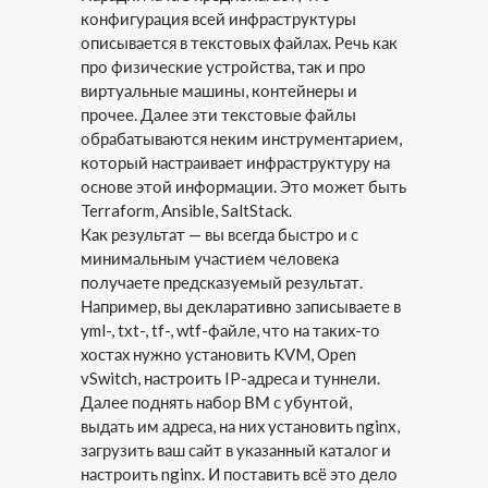
конфигурация всей инфраструктуры
описывается в текстовых файлах. Речь как
про физические устройства, так и про
виртуальные машины, контейнеры и
прочее. Далее эти текстовые файлы
обрабатываются неким инструментарием,
который настраивает инфраструктуру на
основе этой информации. Это может быть
Terraform, Ansible, SaltStack.
Как результат — вы всегда быстро и с
минимальным участием человека
получаете предсказуемый результат.
Например, вы декларативно записываете в
yml-, txt-, tf-, wtf-файле, что на таких-то
хостах нужно установить KVM, Open
vSwitch, настроить IP-адреса и туннели.
Далее поднять набор ВМ с убунтой,
выдать им адреса, на них установить nginx,
загрузить ваш сайт в указанный каталог и
настроить nginx. И поставить всё это дело