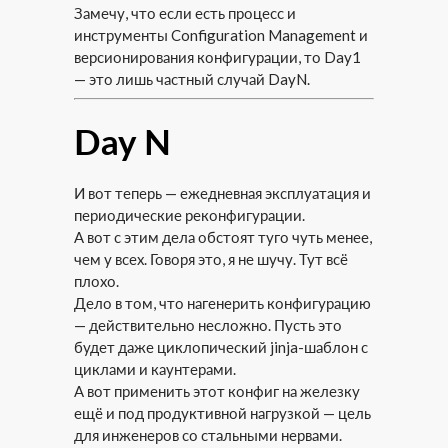
Замечу, что если есть процесс и
инструменты Configuration Management и
версионирования конфигурации, то Day1
— это лишь частный случай DayN.
Day N
И вот теперь — ежедневная эксплуатация и
периодические реконфигурации.
А вот с этим дела обстоят туго чуть менее,
чем у всех. Говоря это, я не шучу. Тут всё
плохо.
Дело в том, что нагенерить конфигурацию
— действительно несложно. Пусть это
будет даже циклопический jinja-шаблон с
циклами и каунтерами.
А вот применить этот конфиг на железку
ещё и под продуктивной нагрузкой — цель
для инженеров со стальными нервами.