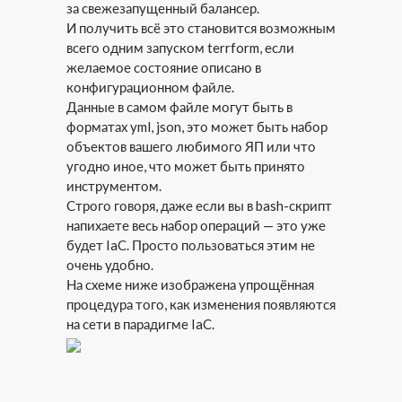
за свежезапущенный балансер.
И получить всё это становится возможным
всего одним запуском terrform, если
желаемое состояние описано в
конфигурационном файле.
Данные в самом файле могут быть в
форматах yml, json, это может быть набор
объектов вашего любимого ЯП или что
угодно иное, что может быть принято
инструментом.
Строго говоря, даже если вы в bash-скрипт
напихаете весь набор операций — это уже
будет IaC. Просто пользоваться этим не
очень удобно.
На схеме ниже изображена упрощённая
процедура того, как изменения появляются
на сети в парадигме IaC.