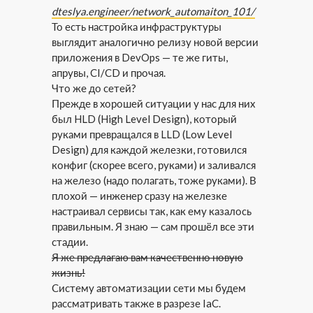
dteslya.engineer/network_automaiton_101/
То есть настройка инфраструктуры
выглядит аналогично релизу новой версии
приложения в DevOps — те же гиты,
апрувы, CI/CD и прочая.
Что же до сетей?
Прежде в хорошей ситуации у нас для них
был HLD (High Level Design), который
руками превращался в LLD (Low Level
Design) для каждой железки, готовился
конфиг (скорее всего, руками) и заливался
на железо (надо полагать, тоже руками). В
плохой — инженер сразу на железке
настраивал сервисы так, как ему казалось
правильным. Я знаю — сам прошёл все эти
стадии.
Я же предлагаю вам качественно новую
жизнь!
Систему автоматизации сети мы будем
рассматривать также в разрезе IaC.