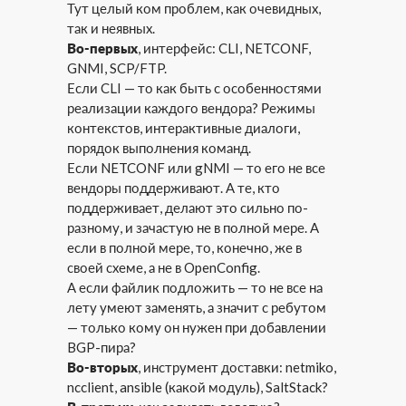
Тут целый ком проблем, как очевидных,
так и неявных.
Во-первых
, интерфейс: CLI, NETCONF,
GNMI, SCP/FTP.
Если CLI — то как быть с особенностями
реализации каждого вендора? Режимы
контекстов, интерактивные диалоги,
порядок выполнения команд.
Если NETCONF или gNMI — то его не все
вендоры поддерживают. А те, кто
поддерживает, делают это сильно по-
разному, и зачастую не в полной мере. А
если в полной мере, то, конечно, же в
своей схеме, а не в OpenConfig.
А если файлик подложить — то не все на
лету умеют заменять, а значит с ребутом
— только кому он нужен при добавлении
BGP-пира?
Во-вторых
, инструмент доставки: netmiko,
ncclient, ansible (какой модуль), SaltStack?