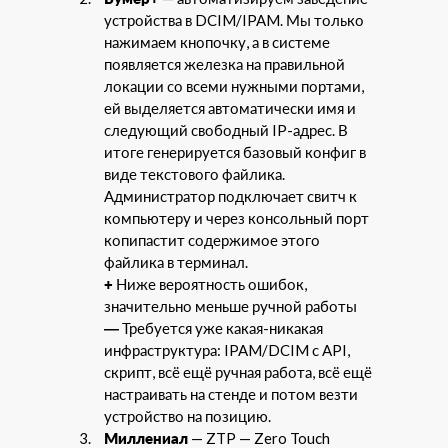
устройства в DCIM/IPAM. Мы только
нажимаем кнопочку, а в системе
появляется железка на правильной
локации со всеми нужными портами,
ей выделяется автоматически имя и
следующий свободный IP-адрес. В
итоге генерируется базовый конфиг в
виде текстового файлика.
Администратор подключает свитч к
компьютеру и через консольный порт
копипастит содержимое этого
файлика в терминал.
+
Ниже вероятность ошибок,
значительно меньше ручной работы
—
Требуется уже какая-никакая
инфраструктура: IPAM/DCIM с API,
скрипт, всё ещё ручная работа, всё ещё
настраивать на стенде и потом везти
устройство на позицию.
Миллениал
— ZTP — Zero Touch