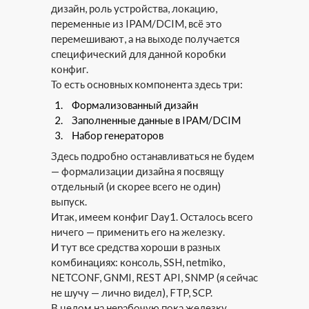
дизайн, роль устройства, локацию,
переменные из IPAM/DCIM, всё это
перемешивают, а на выходе получается
специфический для данной коробки
конфиг.
То есть основных компонента здесь три:
Формализованный дизайн
Заполненные данные в IPAM/DCIM
Набор генераторов
Здесь подробно останавливаться не будем
— формализации дизайна я посвящу
отдельный (и скорее всего не один)
выпуск.
Итак, имеем конфиг Day1. Осталось всего
ничего — применить его на железку.
И тут все средства хороши в разных
комбинациях: консоль, SSH, netmiko,
NETCONF, GNMI, REST API, SNMP (я сейчас
не шучу — лично видел), FTP, SCP.
В целом на нерабочую пока железку