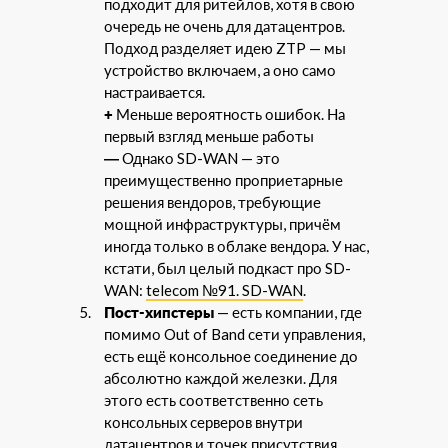
подходит для ритейлов, хотя в свою
очередь не очень для датацентров.
Подход разделяет идею ZTP — мы
устройство включаем, а оно само
настраивается.
+
Меньше вероятность ошибок. На
первый взгляд меньше работы
—
Однако SD-WAN — это
преимущественно проприетарные
решения вендоров, требующие
мощной инфраструктуры, причём
иногда только в облаке вендора. У нас,
кстати, был целый подкаст про SD-
WAN:
telecom №91. SD-WAN
.
Пост-хипстеры
— есть компании, где
помимо Out of Band сети управления,
есть ещё консольное соединение до
абсолютно каждой железки. Для
этого есть соответственно сеть
консольных серверов внутри
датацентров и точек присутствия.