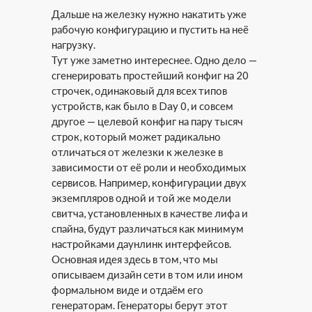
Дальше на железку нужно накатить уже
рабочую конфигурацию и пустить на неё
нагрузку.
Тут уже заметно интереснее. Одно дело —
сгенерировать простейший конфиг на 20
строчек, одинаковый для всех типов
устройств, как было в Day 0, и совсем
другое — целевой конфиг на пару тысяч
строк, который может радикально
отличаться от железки к железке в
зависимости от её роли и необходимых
сервисов. Например, конфигурации двух
экземпляров одной и той же модели
свитча, установленных в качестве лифа и
спайна, будут различаться как минимум
настройками даунлинк интерфейсов.
Основная идея здесь в том, что мы
описываем дизайн сети в том или ином
формальном виде и отдаём его
генераторам. Генераторы берут этот