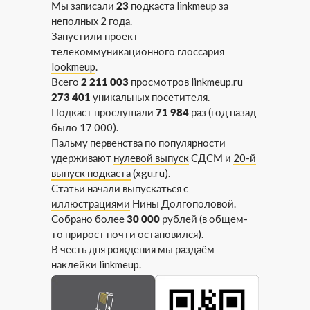
Мы записали
23
подкаста linkmeup за
неполных 2 года.
Запустили проект
телекоммуникационного глоссария
lookmeup
.
Всего
2 211 003
просмотров linkmeup.ru
273 401
уникальных посетителя.
Подкаст прослушали
71 984
раз (год назад
было 17 000).
Пальму первенства по популярности
удерживают
нулевой выпуск
СДСМ и
20-й
выпуск подкаста
(xgu.ru).
Статьи начали выпускаться с
иллюстрациями
Нины Долгополовой.
Собрано более
30 000
рублей (в общем-
то прирост почти остановился).
В честь дня рождения мы раздаём
наклейки linkmeup.