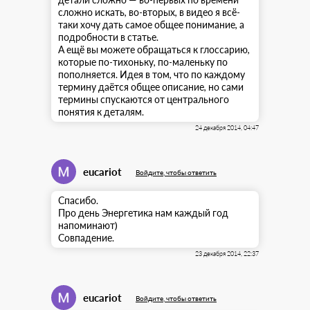
сложно искать, во-вторых, в видео я всё-
таки хочу дать самое общее понимание, а
подробности в статье.
А ещё вы можете обращаться к
глоссарию
,
которые по-тихоньку, по-маленьку по
пополняется. Идея в том, что по каждому
термину даётся общее описание, но сами
термины спускаются от центрального
понятия к деталям.
24 декабря 2014, 04:47
eucariot
Войдите, чтобы ответить
Спасибо.
Про день Энергетика нам каждый год
напоминают)
Совпадение.
23 декабря 2014, 22:37
eucariot
Войдите, чтобы ответить