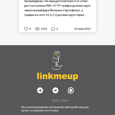
провайдерам. На маршрутизаторе msk-arbat-
gw1 настроена PBR: HTTP-трафик должен идти
через провайдера Филькин Сертификат, а
трафик из сети 10.0.2.0 должен идти через ...
2
0
2412
24 июня 2013
2022-2026 г.
Мы за использование материалов сайта в обучающих
целях с указанием источника.