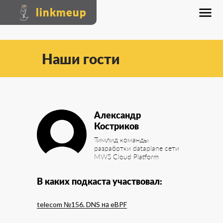
linkmeup
Наши гости
Александр
Костриков
Тимлид команды
разработки dataplane сети
MWS Cloud Platform
В каких подкаста участвовал:
telecom №156. DNS на eBPF