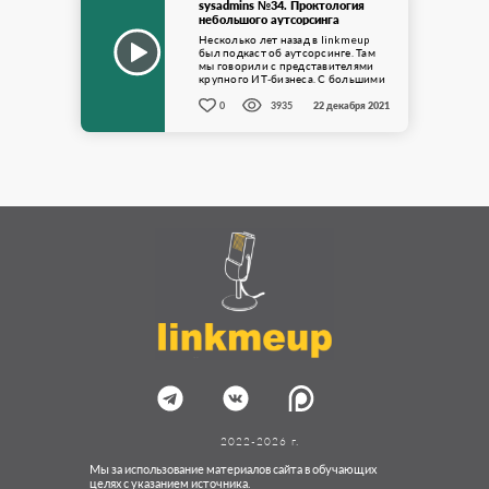
sysadmins №34. Проктология
небольшого аутсорсинга
Несколько лет назад в linkmeup
был подкаст об аутсорсинге. Там
мы говорили с представителями
крупного ИТ-бизнеса. С большими
акулами. Говорили о том как ...
0
3935
22 декабря 2021
2022-2026 г.
Мы за использование материалов сайта в обучающих
целях с указанием источника.