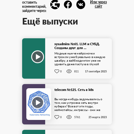
Или через
оставить
сайт
комментарий,
зайдите через:
Ещё выпуски
sysadmins №61. LLM и СУБД.
Созданы друг для ...
Модные нынче нейроночки
встроили уже буквально в каждую
швабру, а вайбкодингом уже не
удивить даже пастуха в глухой
горной деревне. Однако есть
целые ...
0
811
17 сентября 2025
telecom №121. Сеть в k8s
Вы когда-нибудь задумывались о
том, как устроена сеть внутри
куберах? Все вот эти поды,
неймспейсы, ингрессы - они же
какими-то виртуальными кабелями
друг ...
0
5761
25 марта 2023