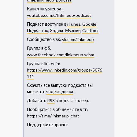
Канал на youtube:
youtube.com/c/linkmeup-podcast
Подкаст доступен в
iTunes
,
Google
Подкастах
,
Яндекс Музыке
,
Castbox
Сообщество в вк:
vk.com/linkmeup
Группа в фб:
www.facebook.com/linkmeup.sdsm
Группа в linkedin:
https://www.linkedin.com/groups/5076
111​
Скачать все выпуски подкаста вы
можете с
яндекс-диска
.
Добавить
RSS
в подкаст-плеер.
Пообщаться в общем чате в тг:
https://t.me/linkmeup_chat
Поддержите проект: