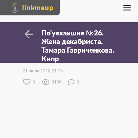
linkmeup
По'уехавшие №26.
Жена декабриста.
Тамара Гавриченкова.
Кипр
21 июля 2022, 21:26
0
3139
0