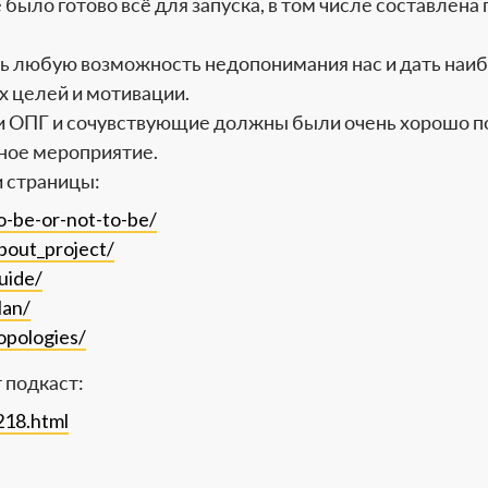
было готово всё для запуска, в том числе составлена
ь любую возможность недопонимания нас и дать наи
 целей и мотивации.
ки ОПГ и сочувствующие должны были очень хорошо п
нное мероприятие.
и страницы:
o-be-or-not-to-be/
bout_project/
uide/
lan/
opologies/
т подкаст:
218.html