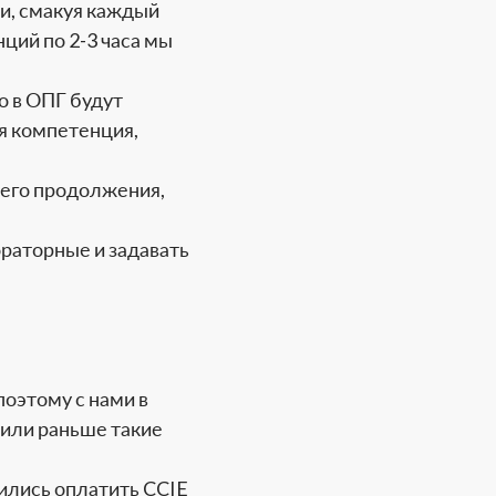
и, смакуя каждый
ций по 2-3 часа мы
о в ОПГ будут
ая компетенция,
 его продолжения,
ораторные и задавать
поэтому с нами в
дили раньше такие
ились оплатить CCIE