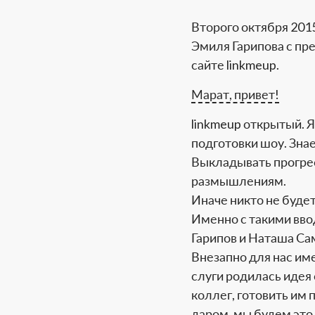
Второго октября 201
Эмиля Гарипова с пр
сайте linkmeup.
Марат, привет!
linkmeup открытый. Я
подготовки шоу. Знае
Выкладывать прогрес
размышлениям.
Иначе никто не будет
Именно с такими вво
Гарипов и Наташа Са
Внезапно для нас име
слуги родилась идея
коллег, готовить им 
даром, мы будем это