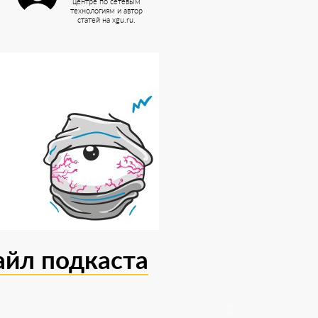
центре по сетевым
технологиям и автор
статей на xgu.ru.
айл подкаста