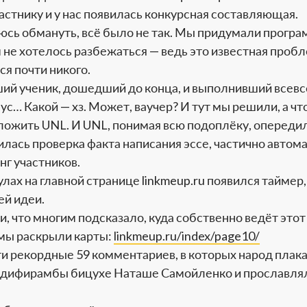
астнику и у нас появилась конкурсная составляющая.
аюсь обмануть, всё было не так. Мы придумали прогр
 не хотелось разбежаться — ведь это известная пробл
ся почти никого.
ий ученик, дошедший до конца, и выполнивший всевс
ус… Какой — хз. Может, ваучер? И тут мы решили, а что
ожить UNL. И UNL, понимая всю подоплёку, опередил 
вилась проверка факта написания эссе, частично авто
нг участников.
улах на главной странице linkmeup.ru появился тайме
ей идеи.
и, что многим подсказало, куда собственно ведёт этот
 мы раскрыли карты:
linkmeup.ru/index/page10/
и рекордные 59 комментариев, в которых народ плака
л дифирамбы бицухе Наташе Самойленко и прославля