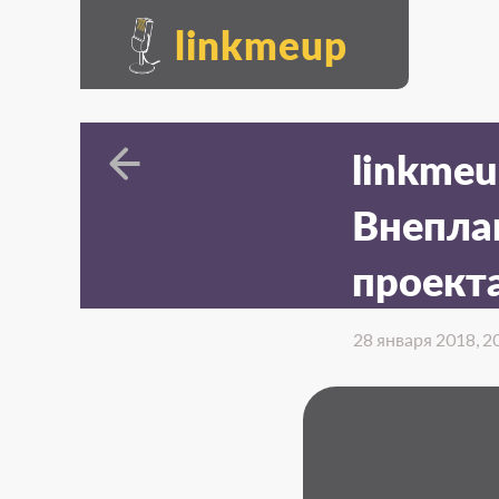
linkmeup
linkme
Внепла
проекта
28 января 2018, 2