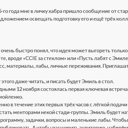
5-го года мне в личку хабра пришло сообщение от ста
едложением освещать подготовку его и ещё трёх колле
 очень быстро понял, что идея может выгореть только
те, вроде «CCIE за стеклом» или «Пусть лабят с Эмил
с, материалы, лабы, личные переживания. Приглаша
 этого даже читать, и писать будет Эмиль в стол.
дными 12 ноября состоялась первая ключевая встреча
мойленко.
нно в течение этих первых трёх часов с лёгкой подач
 стать менторами некой стади-группы. Эмиль будет на
программу, задачки, вопросы и маленькие лабы. Чтобы
 публиковать. А чтобы расширить аудиторию, наберём