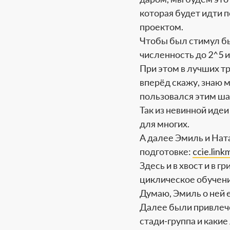
которая будет идти п
проектом.
Чтобы был стимул бы
численность до 2^5 и
При этом в лучших т
вперёд скажу, знаю 
пользовался этим ша
Так из невинной иде
для многих.
А далее Эмиль и Нат
подготовке:
ccie.link
Здесь и в хвост и в 
циклическое обучение
Думаю, Эмиль о ней 
Далее были привлече
стади-группа и каки