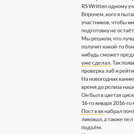
RS Written одному уч
Впрочем, кого я пыт
участников, чтобы им
подготовку не остаёт
Мы решили, что лучш
получит какой-то бон
нибудь сможет предл
уже сделал
. Так поя
проверка лаб и рейти
На новогодних каник
время до релиза наш
Он был в цветах циск
16-го января 2016-го
Пост в вк
набрал почт
ликовал, а также пе
подъём.