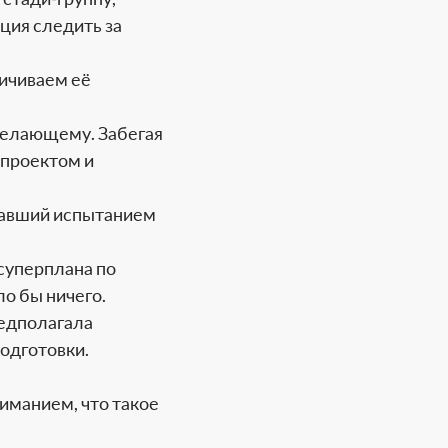
ация следить за
ичиваем её
 желающему. Забегая
 проектом и
ставший испытанием
суперплана по
ло бы ничего.
редполагала
подготовки.
иманием, что такое