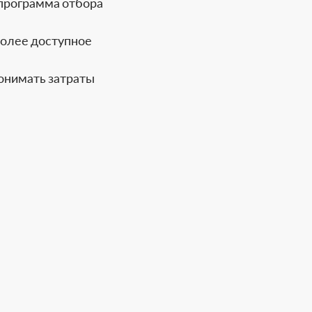
 программа отбора
более доступное
онимать затраты