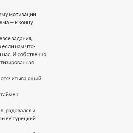
амму мотивации
ема — к концу
евсе задания,
 если нам что-
нас. И собственно,
матизированная
р, отсчитывающий
 таймер.
л, радовался и
ли её турецкий