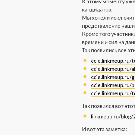
К этому моменту уже 
кандидатов.
Мы хотели исключит
представление наших
Кроме того участни
времени и сил на да
Так появились все эт
ccie.linkmeup.ru/t
ccie.linkmeup.ru/a
ccie.linkmeup.ru/g
ccie.linkmeup.ru/p
ccie.linkmeup.ru/t
Так появился вот это
linkmeup.ru/blog/
И вот эта заметка: