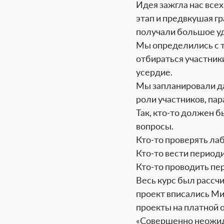
Идея зажгла нас все
этап и предвкушая гр
получали большое у
Мы определились с т
отбираться участник
усердие.
Мы запланировали да
роли участников, па
Так, кто-то должен 
вопросы.
Кто-то проверять лаб
Кто-то вести период
Кто-то проводить пе
Весь курс был рассч
проект вписались Ми
проекты на платной 
«Совершенно неожида