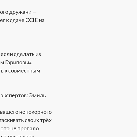
рого дружани —
г к сдаче CCIE на
 если сделать из
ем Гариповы».
ть к совместным
 экспертов: Эмиль
и вашего непокорного
таскивать своих трёх
 это не пропало
 стади-группу,