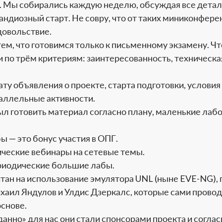
х. Мы собирались каждую неделю, обсуждая все детал
андиозный старт. Не совру, что от таких миниконферен
довольствие.
ем, что готовимся только к письменному экзамену. Чт
и по трём критериям: заинтересованность, техническ
ту объявления о проекте, старта подготовки, условия
раллельные активности.
был готовить материал согласно плану, маленькие лаб
ы — это бонус участия в ОПГ.
ические вебинары на сетевые темы.
риодические большие лабы.
итан на использование эмулятора UNL (ныне EVE-NG), 
хаил Яндулов и Улдис Дзеркалс, которые сами прово
основе.
нно» для нас они стали спонсорами проекта и соглас