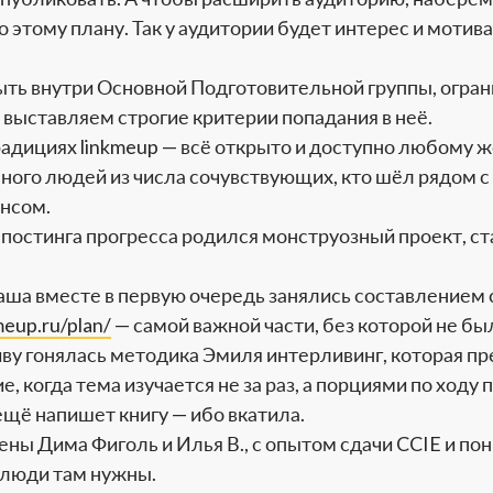
о этому плану. Так у аудитории будет интерес и мотив
ть внутри Основной Подготовительной группы, огран
 выставляем строгие критерии попадания в неё.
радициях linkmeup — всё открыто и доступно любому
много людей из числа сочувствующих, кто шёл рядом с
нсом.
и постинга прогресса родился монструозный проект, 
аша вместе в первую очередь занялись составлением 
meup.ru/plan/
— самой важной части, без которой не бы
гриву гонялась методика Эмиля интерливинг, которая п
, когда тема изучается не за раз, а порциями по ходу 
ещё напишет книгу — ибо вкатила.
ны Дима Фиголь и Илья В., с опытом сдачи CCIE и пон
е люди там нужны.