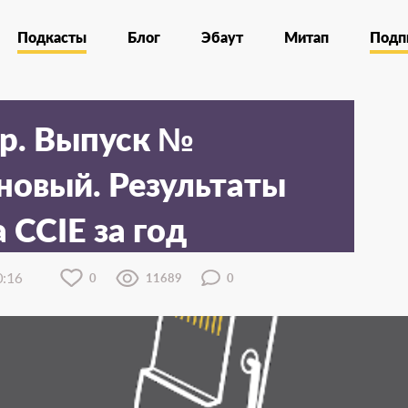
Подкасты
Блог
Эбаут
Митап
Подп
up. Выпуск №
новый. Результаты
 CCIE за год
0:16
0
11689
0