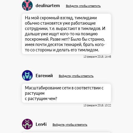
deulinartem
Войдите, чтобы ответить
На мой скромный взгляд, тимлидами
обычно становятся уже работающие
сотрудники, т.е. вырастают в тимлидов. И
дальше уже ищут кого-то на позицию
поскромней. Разве нет? Было бы странно,
имея почти десяток технарей, брать кого-
то со стороны и делать его тимлидом.
13 февраля 2018, 16:48
Евгений
Войдите, чтобы ответить
Масштабирование сети в соответствии с
растущим
с растущим чем?
13 февраля 2018, 10:22
Len4i
Войдите, чтобы ответить