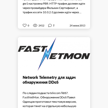
gw1 настроена PBR: HTTP-трафик должен идти
через провайдера Филькин Сертификат, а
трафик из сети 10.0.2.0 должен идти через ...
2
0
2412
24 июня 2013
Network Telemetry для задач
обнаружения DDoS
По следам подкаста telecom №87.
FastNetMon. Обнаружение DDoS Павел
Одинцов приготовил текстовую версию,
которая тянет на отдельную небольшую