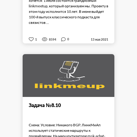
хочется: 1 июля состоится грандиозный
linkmeetup, который организуем мы. Проекту в
этом году исполнится 10 лет. В июне выйдет
100-й выпуск классического подкаста для
связистов ...
0
1
8594
13 мая 2021
Задача №8.10
Схема: Условие: Никакого BGP. ЛинкМиАп
использует статические маршруты к
провайдерам. На маршрутизаторе msk-arbat-