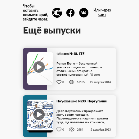
Чтобы
Или через
оставить
сайт
комментарий,
зайдите через:
Ещё выпуски
telecom №18. LTE
Роман Горге — бессменный
участник подкаста linkmeup и
отличный многократно
сертифицированный PS-core
инженер. LTE — уже года три, как на
слуху. Сети стандарта ...
0
16105
25 августа 2014
По'уехавшие №30. Португалия
Дело поуехавших продолжает
жить своим чередом.
Перемещаемся с нашими героями
туда, где потеплее и нет ничего,
кроме вина и Криштиану Роналду –
в ...
0
2484
5 декабря 2023