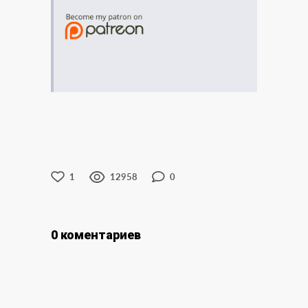
1
12958
0
0 коментариев