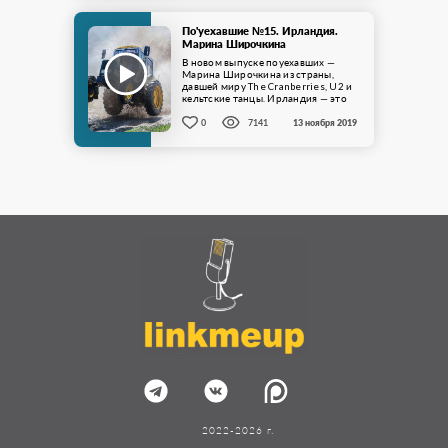
По'уехавшие №15. Ирландия.
Марина Широчкина
В новом выпуске поуехавших —
Марина Широчкина из страны,
давшей миру The Cranberries, U2 и
кельтские танцы. Ирландия — это
не только IT. ...
0
7141
13 ноября 2019
2022-2026 г.