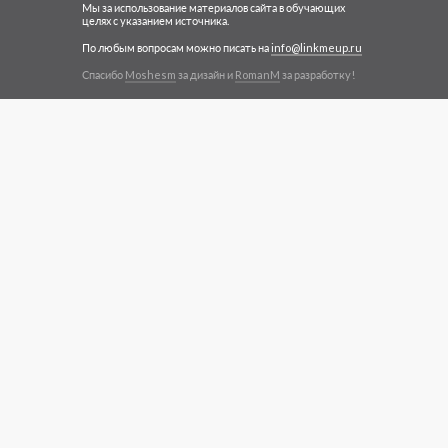
Мы за использование материалов сайта в обучающих
целях с указанием источника.
По любым вопросам можно писать на
info@linkmeup.ru
Спасибо
Moshesm
за дизайн и
RomanM
за разработку!