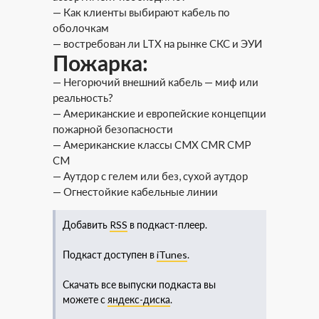
— Как клиенты выбирают кабель по
оболочкам
— востребован ли LTX на рынке СКС и ЭУИ
Пожарка:
— Негорючий внешний кабель — миф или
реальность?
— Американские и европейские концепции
пожарной безопасности
— Американские классы CMX CMR CMP
CM
— Аутдор с гелем или без, сухой аутдор
— Огнестойкие кабельные линии
Добавить
RSS
в подкаст-плеер.
Подкаст доступен в
iTunes
.
Скачать все выпуски подкаста вы
можете с
яндекс-диска
.