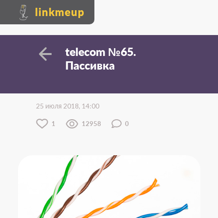
linkmeup
telecom №65.
Пассивка
25 июля 2018, 14:00
1
12958
0