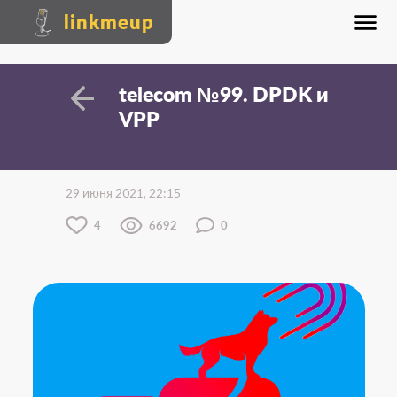
linkmeup
telecom №99. DPDK и
VPP
29 июня 2021, 22:15
4
6692
0