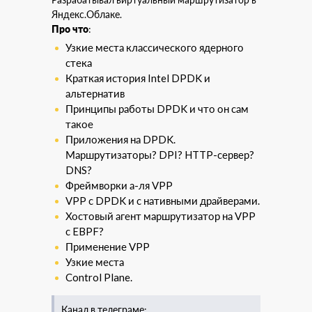
Яндекс.Облаке.
Про что
:
Узкие места классического ядерного
стека
Краткая история Intel DPDK и
альтернатив
Принципы работы DPDK и что он сам
такое
Приложения на DPDK.
Маршрутизаторы? DPI? HTTP-сервер?
DNS?
Фреймворки а-ля VPP
VPP с DPDK и с нативными драйверами.
Хостовый агент маршрутизатор на VPP
с EBPF?
Применение VPP
Узкие места
Control Plane.
Канал в телеграме: