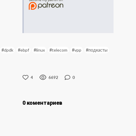
#
dpdk
#
ebpf
#
linux
#
telecom
#
vpp
#
подкасты
4
6692
0
0 коментариев