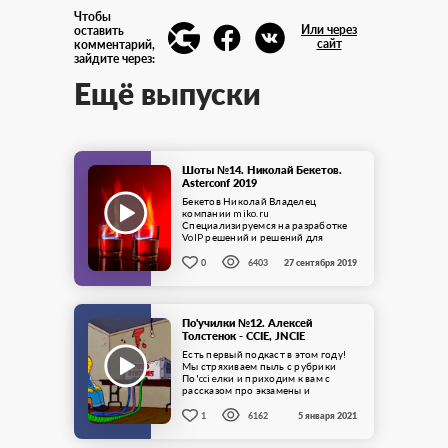
Чтобы
Или через
оставить
сайт
комментарий,
зайдите через:
Ещё выпуски
Шоты №14. Николай Бекетов.
Asterconf 2019
Бекетов Николай Владелец
компании miko.ru
Специализируемся на разработке
VoIP решений и решений для
интеграции телефонии и 1С. Пишу
код на C++, C#, 1C, ...
0
6403
27 сентября 2019
По'училки №12. Алексей
Толстенок - CCIE, JNCIE
Есть первый подкаст в этом году!
Мы стряхиваем пыль с рубрики
По'ccieлки и приходим к вам с
рассказом про экзамены и
сертификаты. Сегодня ...
1
6162
5 января 2021