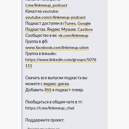
t.me/linkmeup_podcast
Канал на youtube:
youtube.com/c/linkmeup-podcast
Подкаст доступен в
iTunes
,
Google
Подкастах
,
Яндекс Музыке
,
Castbox
Сообщество в вк:
vk.com/linkmeup
Группа в фб:
www.facebook.com/linkmeup.sdsm
Группа в linkedin:
https://www.linkedin.com/groups/5076
111​
Скачать все выпуски подкаста вы
можете с
яндекс-диска
.
Добавить
RSS
в подкаст-плеер.
Пообщаться в общем чате в тг:
https://t.me/linkmeup_chat
Поддержите проект: