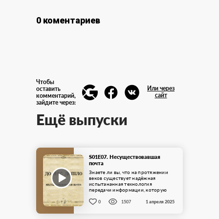
0 коментариев
Чтобы
Или через
оставить
сайт
комментарий,
зайдите через:
Ещё выпуски
S01E07. Несуществовавшая
почта
Знаете ли вы, что на протяжении
веков существует надёжная
испытананная технология
передачи информации, которую
человечество так и не смогло
адаптировать? Да в целом ...
0
1507
1 апреля 2025