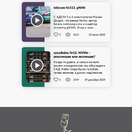
telecom №113. gNMI
С АДСМ 5 и 6 мне помогал Роман
Додин - инженер Nokia, автор
блога netdevops.me и соавтор
утилиты gNMIc. И мы с ним ...
0
3623
25 июля 2022
sysadmins №52. NVMe -
революция или эволюция?
Когда-то давно, в самом начале
жизни сисадминсов, мы обсуждали
СХД. Небо тогда было голубее,
трава зеленее, а диски медленнее.
И вот решили мы ...
0
2049
29 декабря 2024