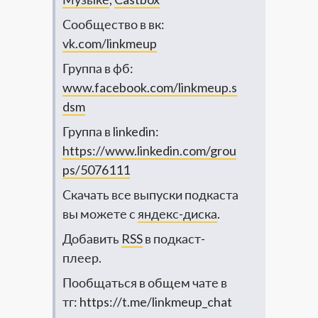
Сообщество в вк:
vk.com/linkmeup
Группа в фб:
www.facebook.com/linkmeup.s
dsm
Группа в linkedin:
https://www.linkedin.com/grou
ps/5076111​
Скачать все выпуски подкаста
вы можете с
яндекс-диска
.
Добавить
RSS
в подкаст-
плеер.
Пообщаться в общем чате в
тг: https://t.me/linkmeup_chat