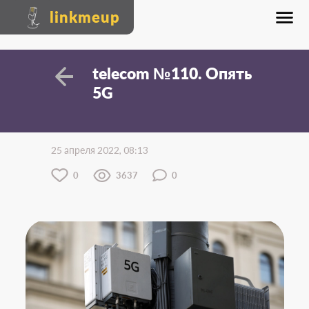
linkmeup
telecom №110. Опять
5G
25 апреля 2022, 08:13
0
3637
0