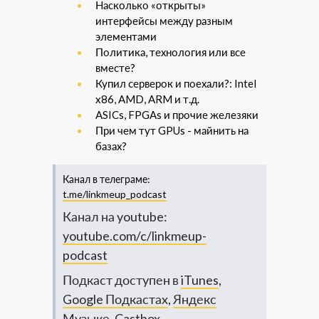
Насколько «открыты»
интерфейсы между разным
элементами
Политика, технология или все
вместе?
Купил серверок и поехали?: Intel
x86, AMD, ARM и т.д.
ASICs, FPGAs и прочие железяки
При чем тут GPUs - майнить на
базах?
Канал в телеграме:
t.me/linkmeup_podcast
Канал на youtube:
youtube.com/c/linkmeup-
podcast
Подкаст доступен в
iTunes
,
Google Подкастах
,
Яндекс
Музыке
,
Castbox