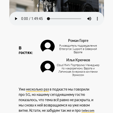
Роман Горге
Руководитель подразделения
В
Enterprise Support в Северной
гостях:
Европе
Илья Крючков
Cloud RAN Портфолио Менеджер
по макрорегиону Европа и
Латинская Америка в компании
Эрикссон
Уже
несколько
раз
в подкасте мы говорили
про 5G, но нашему сегодняшнему гостю
показалось, что тема всё равно не раскрыта, и
мы снова к ней возвращаемся на уже новом
витке. Кстати, не забудем так же и про
telecom