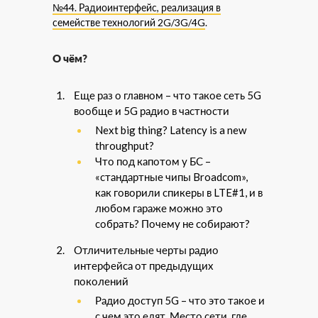
№44. Радиоинтерфейс, реализация в
семействе технологий 2G/3G/4G
.
О чём?
Еще раз о главном – что такое сеть 5G
вообще и 5G радио в частности
Next big thing? Latency is a new
throughput?
Что под капотом у БС –
«стандартные чипы Broadcom»,
как говорили спикеры в LTE#1, и в
любом гараже можно это
собрать? Почему не собирают?
Отличительные черты радио
интерфейса от предыдущих
поколений
Радио доступ 5G – что это такое и
с чем это едят. Место сети, где