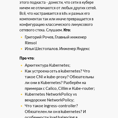
этого подкаста - донести, что сети в кубере
ничем не отличаются от любых других сетей.
Всё, что настраивается в k8s и разных его
компонентах так или иначе превращается в
конфигурацию классического линуксового
сетевого стека. Слушаем.
Кто:
Григорий Рочев, Главный инженер
Rimsol
Илья Шестопалов. Инженер Яндекс
Про что:
Архитектура Kubernetes;
Как устроена сеть в kubernetes? Что
такое CNI и kube-proxy? Обязательны
ли они в Kubernetes? Разберём на
примерах с Сalico, Сillim и Kube-router;
Kubernetes NetworkPolicy vs
вендорские NetworkPolicy;
Что такое ingress-controller?
Обязателен ли он в kubernetes? И
особенности load balancing в