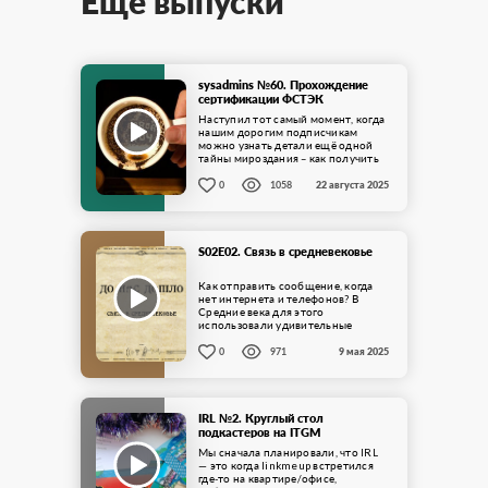
Ещё выпуски
sysadmins №60. Прохождение
сертификации ФСТЭК
Наступил тот самый момент, когда
нашим дорогим подписчикам
можно узнать детали ещё одной
тайны мироздания – как получить
сертификат ФСТЭК на свою
разработку. ...
0
1058
22 августа 2025
S02E02. Связь в средневековье
Как отправить сообщение, когда
нет интернета и телефонов? В
Средние века для этого
использовали удивительные
способы: почтовых голубей,
способных пролететь сотни
0
971
9 мая 2025
километров с ...
IRL №2. Круглый стол
подкастеров на ITGM
Мы сначала планировали, что IRL
— это когда linkmeup встретился
где-то на квартире/офисе,