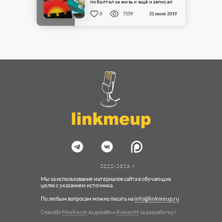
поболтал за жизь и ещё и записал
это на диктофон. ...
0
7559
31 июля 2019
2022-2026 г.
Мы за использование материалов сайта в обучающих
целях с указанием источника.
По любым вопросам можно писать на
info@linkmeup.ru
Спасибо
Moshesm
за дизайн и
RomanM
за разработку!