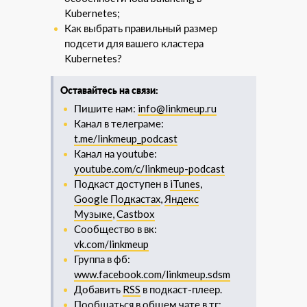
Kubernetes;
Как выбрать правильный размер
подсети для вашего кластера
Kubernetes?
Оставайтесь на связи:
Пишите нам:
info@linkmeup.ru
Канал в телеграме:
t.me/linkmeup_podcast
Канал на youtube:
youtube.com/c/linkmeup-podcast
Подкаст доступен в
iTunes
,
Google Подкастах
,
Яндекс
Музыке
,
Castbox
Сообщество в вк:
vk.com/linkmeup
Группа в фб:
www.facebook.com/linkmeup.sdsm
Добавить
RSS
в подкаст-плеер.
Пообщаться в общем чате в тг: