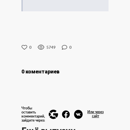
0
5749
0
0 коментариев
Чтобы
Или через
оставить
сайт
комментарий,
зайдите через: