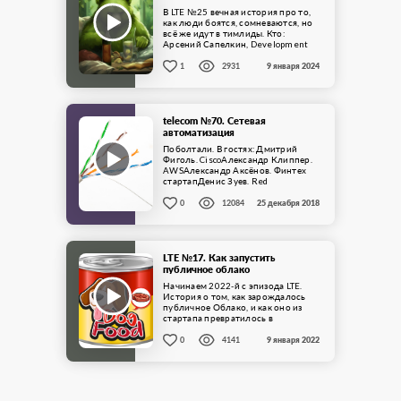
В LTE №25 вечная история про то,
как люди боятся, сомневаются, но
всё же идут в тимлиды. Кто:
Арсений Сапелкин, Development
Team Lead ...
1
2931
9 января 2024
telecom №70. Сетевая
автоматизация
Поболтали. В гостях: Дмитрий
Фиголь. CiscoАлександр Клиппер.
AWSАлександр Аксёнов. Финтех
стартапДенис Зуев. Red
HatАлексей Андриянов.
ЯндексПро что: Сетевая
0
12084
25 декабря 2018
Автоматизация. Скачать файл
подкаста Добавить ...
LTE №17. Как запустить
публичное облако
Начинаем 2022-й с эпизода LTE.
История о том, как зарождалось
публичное Облако, и как оно из
стартапа превратилось в
коммерческий продукт,
увеличившись с ...
0
4141
9 января 2022