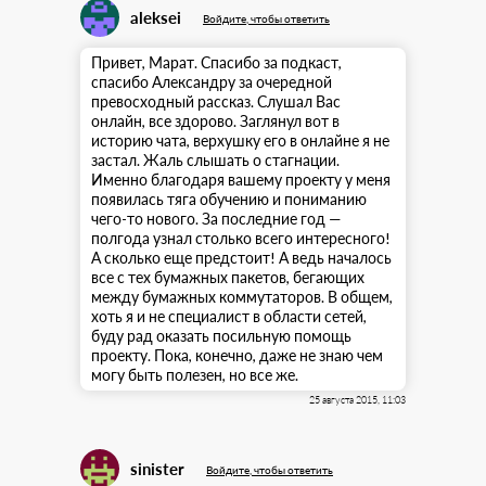
aleksei
Войдите, чтобы ответить
Привет, Марат. Спасибо за подкаст,
спасибо Александру за очередной
превосходный рассказ. Слушал Вас
онлайн, все здорово. Заглянул вот в
историю чата, верхушку его в онлайне я не
застал. Жаль слышать о стагнации.
Именно благодаря вашему проекту у меня
появилась тяга обучению и пониманию
чего-то нового. За последние год —
полгода узнал столько всего интересного!
А сколько еще предстоит! А ведь началось
все с тех бумажных пакетов, бегающих
между бумажных коммутаторов. В общем,
хоть я и не специалист в области сетей,
буду рад оказать посильную помощь
проекту. Пока, конечно, даже не знаю чем
могу быть полезен, но все же.
25 августа 2015, 11:03
sinister
Войдите, чтобы ответить