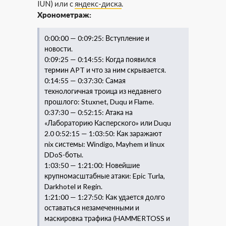
IUN) или с
яндекс-диска
.
Хронометраж:
0:00:00 — 0:09:25: Вступление и
новости.
0:09:25 — 0:14:55: Когда появился
термин APT и что за ним скрывается.
0:14:55 — 0:37:30: Самая
технологичная троица из недавнего
прошлого: Stuxnet, Duqu и Flame.
0:37:30 — 0:52:15: Атака на
«Лабораторию Касперского» или Duqu
2.0 0:52:15 — 1:03:50: Как заражают
nix системы: Windigo, Mayhem и linux
DDoS-боты.
1:03:50 — 1:21:00: Новейшие
крупномасштабные атаки: Epic Turla,
Darkhotel и Regin.
1:21:00 — 1:27:50: Как удается долго
оставаться незамеченными и
маскировка трафика (HAMMERTOSS и