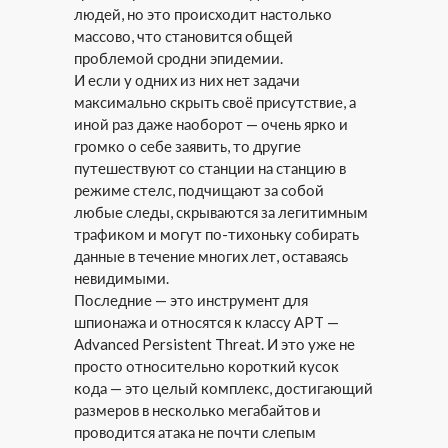
людей, но это происходит настолько
массово, что становится общей
проблемой сродни эпидемии.
И если у одних из них нет задачи
максимально скрыть своё присутствие, а
иной раз даже наоборот — очень ярко и
громко о себе заявить, то другие
путешествуют со станции на станцию в
режиме стелс, подчищают за собой
любые следы, скрываются за легитимным
трафиком и могут по-тихоньку собирать
данные в течение многих лет, оставаясь
невидимыми.
Последние — это инструмент для
шпионажа и относятся к классу APT —
Advanced Persistent Threat. И это уже не
просто относительно короткий кусок
кода — это целый комплекс, достигающий
размеров в несколько мегабайтов и
проводится атака не почти слепым