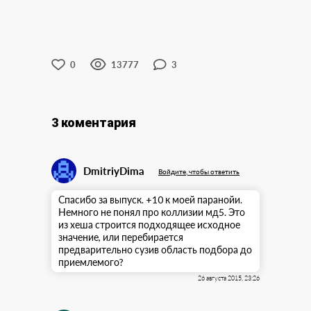
0
13777
3
3 коментария
DmitriyDima
Войдите, чтобы ответить
Спасибо за выпуск. +10 к моей паранойи.
Немного не понял про коллизии мд5. Это
из хеша строится подходящее исходное
значение, или перебирается
предварительно сузив область подбора до
приемлемого?
26 августа 2015, 23:26