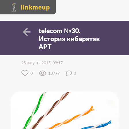
linkmeup
telecom №30.
История кибератак
APT
25 августа 2015, 09:17
0
13777
3