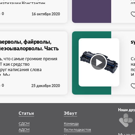
матизации.Константин
от
0
16 октября 2020
аерволы, файрволы,
s
йеэоывалорволы. Часть
ь, что самые громкие прения
C
T как средство
н
круг написания слова
п
. Мы ...
И
0
25 декабря 2020
Наши дру
Статьи
Эбаут
СДСМ
Команда
АДСМ
Гости подкастов
Мы за и