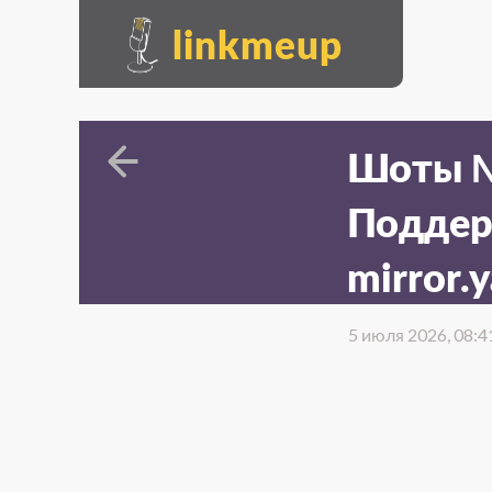
linkmeup
Шоты №5
Поддер
mirror.
5 июля 2026, 08:4