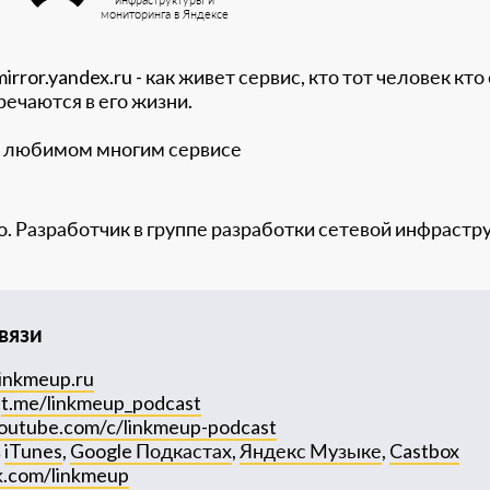
мониторинга в Яндексе
rror.yandex.ru - как живет сервис, кто тот человек кт
ечаются в его жизни.
о любимом многим сервисе
. Разработчик в группе разработки сетевой инфрастр
вязи
inkmeup.ru
:
t.me/linkmeup_podcast
outube.com/c/linkmeup-podcast
в
iTunes
,
Google Подкастах
,
Яндекс Музыке
,
Castbox
k.com/linkmeup