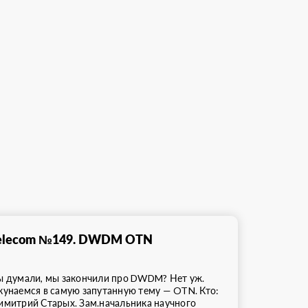
elecom №149. DWDM OTN
ы думали, мы закончили про DWDM? Нет уж.
кунаемся в самую запутанную тему — OTN. Кто:
имитрий Старых. Зам.начальника научного