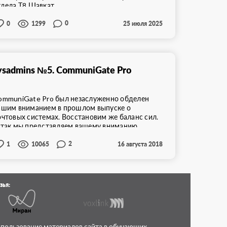
дела Т8 Шавкат ...
0
0
1299
25 июля 2025
ysadmins №5. CommuniGate Pro
ommuniGate Pro был незаслуженно обделен
ашим вниманием в прошлом выпуске о
очтовых системах. Восстановим же баланс сил.
 так мы представляем вашему вниманию ...
2
1
10065
16 августа 2018
зья:
спользование материалов сайта в обучающих