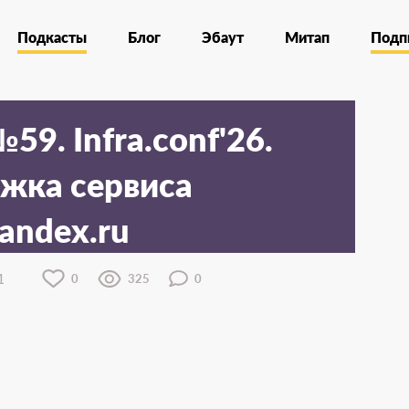
Подкасты
Блог
Эбаут
Митап
Подп
9. Infra.conf'26.
жка сервиса
yandex.ru
1
0
325
0