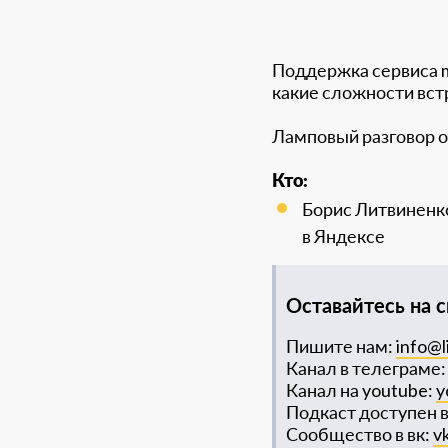
Поддержка сервиса mi
какие сложности встр
Ламповый разговор 
Кто:
Борис Литвиненко
в Яндексе
Оставайтесь на с
Пишите нам:
info@l
Канал в телеграме
Канал на youtube:
y
Подкаст доступен 
Сообщество в вк:
v