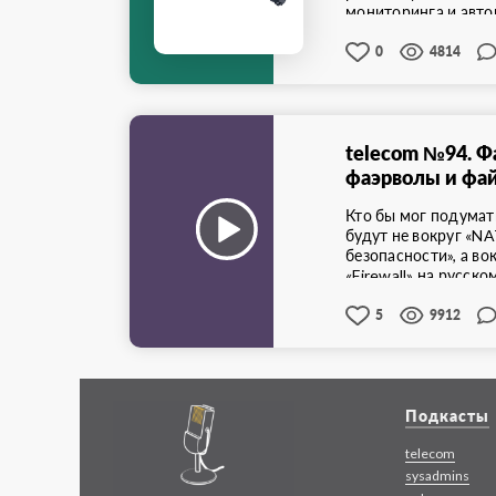
мониторинга и авто
Михайлов, ...
0
4814
telecom №94. Ф
фаэрволы и фа
...
Кто бы мог подумат
будут не вокруг «NA
безопасности», а во
«Firewall» на русском
5
9912
Подкасты
telecom
sysadmins