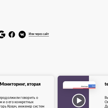
Или через сайт
 Мониторинг, вторая
t
продолжили говорить о
В
м и о его конкретных
О
горь Ковач, инженер систем
Д