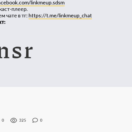
cebook.com/linkmeup.sdsm
каст-плеер.
 чате в тг:
https://t.me/linkmeup_chat
т:
0
325
0