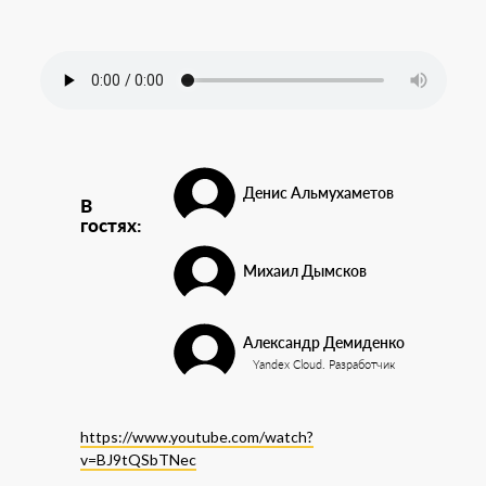
Денис Альмухаметов
В
гостях:
Михаил Дымсков
Александр Демиденко
Yandex Cloud. Разработчик
https://www.youtube.com/watch?
v=BJ9tQSbTNec