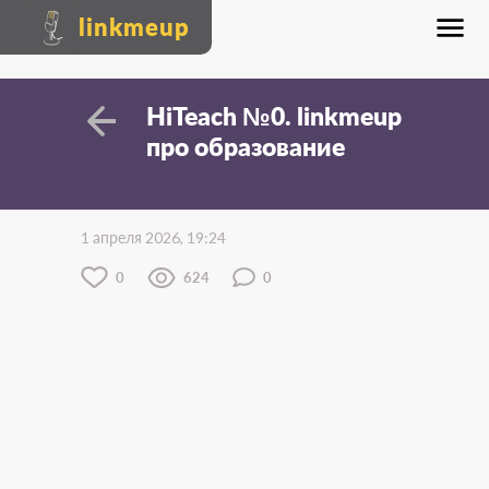
linkmeup
HiTeach №0. linkmeup
про образование
1 апреля 2026, 19:24
0
624
0