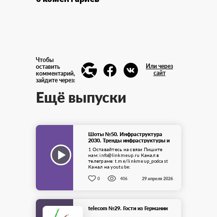
Чтобы
Или через
оставить
сайт
комментарий,
зайдите через:
Ещё выпуски
Шоты №50. Инфраструктура
2030. Тренды инфраструктуры и
людей
1 Оставайтесь на связи Пишите
нам: info@linkmeup.ru Канал в
телеграме: t.me/linkmeup_podcast
Канал на youtube:
youtube.com/c/linkmeup-podcast
Подкаст доступен в iTunes, Google
0
406
29 апреля 2026
Подкастах, Яндекс Музыке, ...
telecom №29. Гости из Германии