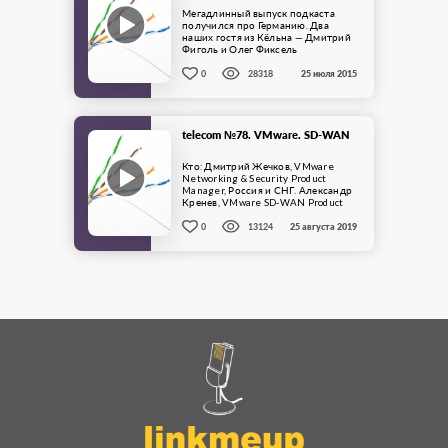
Мегадлинный выпуск подкаста
получился про Германию. Два
наших гостя из Кёльна — Дмитрий
Фиголь и Олег Фиксель
рассказывают про четыре аспекта
жизни инженера ...
0
28318
25 июля 2015
telecom №78. VMware. SD-WAN
Кто: Дмитрий Жечков, VMware
Networking & Security Product
Manager, Россия и СНГ. Александр
Кренев, VMware SD-WAN Product
Manager, Восточная Европа и
СНГ.Про что: ...
0
13124
25 августа 2019