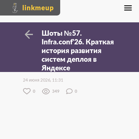
linkmeup
Шоты №57.
Infra.conf'26. Краткая
история развития
систем деплоя в
Яндексе
24 июня 2026, 11:31
0
349
0