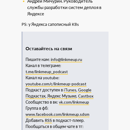
Андрей Мичурин. Руководитель
службы разработки систем деплоя в
Яндексе
PS: у Яндекса сапописный K8s
Оставайтесь на связи
Пишите нам:
info@linkmeup.ru
Канал в телеграме:
t.me/linkmeup_podcast
Канал на youtube:
youtube.com/c/linkmeup-podcast
Подкаст доступен в
iTunes
,
Google
Подкастах
,
Яндекс Музыке
,
Castbox
Сообщество в вк:
vk.com/linkmeup
Группа в фб:
www.facebook.com/linkmeup.sdsm
Добавить
RSS
в подкаст-плеер.
Пообщаться в общем чате в тг: