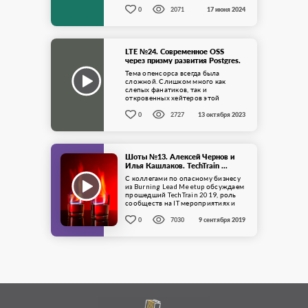
обходили стороной. ...
0
2071
17 июня 2024
LTE №24. Современное OSS
через призму развития Postgres.
...
Тема опенсорса всегда была
сложной. Слишком много как
слепых фанатиков, так и
откровенных хейтеров этой
идеологии. Поэтому обсудить
текущее положение дел в мире ...
0
2727
13 октября 2023
Шоты №13. Алексей Чернов и
Илья Кашлаков. TechTrain ...
С коллегами по опасному бизнесу
из Burning Lead Meetup обсуждаем
прошедший TechTrain 2019, роль
сообществ на IT мероприятиях и
немного думаем о будущем. ...
0
7030
9 сентября 2019