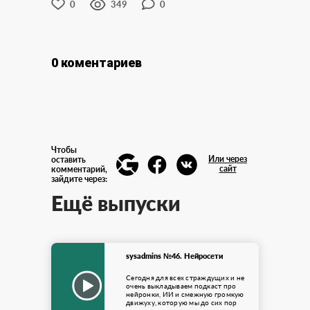
0
349
0
0 коментариев
Чтобы
Или через
оставить
сайт
комментарий,
зайдите через:
Ещё выпуски
sysadmins №46. Нейросети
Сегодня для всех страждущих и не
очень выкладываем подкаст про
нейронки, ИИ и смежную громкую
движуху, которую мы до сих пор